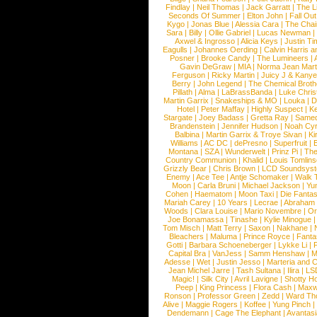
Findlay
|
Neil Thomas
|
Jack Garratt
|
The L
Seconds Of Summer
|
Elton John
|
Fall Ou
Kygo
|
Jonas Blue
|
Alessia Cara
|
The Cha
Sara
|
Billy
|
Ollie Gabriel
|
Lucas Newman
Axwel & Ingrosso
|
Alicia Keys
|
Justin Ti
Eagulls
|
Johannes Oerding
|
Calvin Harris 
Posner
|
Brooke Candy
|
The Lumineers
|
Gavin DeGraw
|
MIA
|
Norma Jean Mart
Ferguson
|
Ricky Martin
|
Juicy J & Kany
Berry
|
John Legend
|
The Chemical Broth
Pillath
|
Alma
|
LaBrassBanda
|
Luke Chris
Martin Garrix
|
Snakeships & MO
|
Louka
|
D
Hotel
|
Peter Maffay
|
Highly Suspect
|
K
Stargate
|
Joey Badass
|
Gretta Ray
|
Samed
Brandenstein
|
Jennifer Hudson
|
Noah Cy
Balbina
|
Martin Garrix & Troye Sivan
|
Ki
Williams
|
AC DC
|
dePresno
|
Superfruit
|
Montana
|
SZA
|
Wunderwelt
|
Prinz Pi
|
The
Country Communion
|
Khalid
|
Louis Tomlin
Grizzly Bear
|
Chris Brown
|
LCD Soundsys
Enemy
|
Ace Tee
|
Antje Schomaker
|
Walk 
Moon
|
Carla Bruni
|
Michael Jackson
|
Yu
Cohen
|
Haematom
|
Moon Taxi
|
Die Fantas
Mariah Carey
|
10 Years
|
Lecrae
|
Abraham
Woods
|
Clara Louise
|
Mario Novembre
|
Or
Joe Bonamassa
|
Tinashe
|
Kylie Minogue
Tom Misch
|
Matt Terry
|
Saxon
|
Nakhane
|
Bleachers
|
Maluma
|
Prince Royce
|
Fanta
Gotti
|
Barbara Schoeneberger
|
Lykke Li
|
Capital Bra
|
VanJess
|
Samm Henshaw
|
M
Adesse
|
Wet
|
Justin Jesso
|
Marteria and 
Jean Michel Jarre
|
Tash Sultana
|
Ilira
|
LS
Magic!
|
Silk City
|
Avril Lavigne
|
Shotty H
Peep
|
King Princess
|
Flora Cash
|
Maxw
Ronson
|
Professor Green
|
Zedd
|
Ward T
Alive
|
Maggie Rogers
|
Koffee
|
Yung Pinch
Dendemann
|
Cage The Elephant
|
Avantas