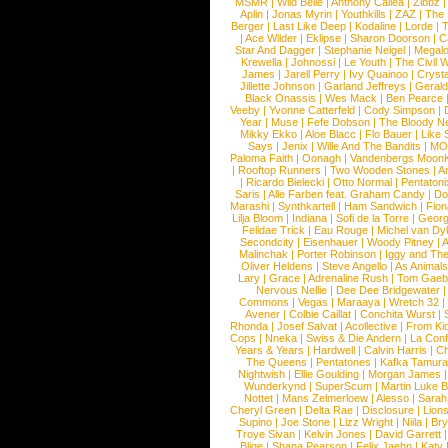
MSMR
|
Wild Belle
|
Anthony Callea
|
Zibbz
Aplin
|
Jonas Myrin
|
Youthkills
|
ZAZ
|
The 
Berger
|
Last Like Deep
|
Kodaline
|
Lorde
|
|
Ace Wilder
|
Eklipse
|
Sharon Doorson
|
C
Star And Dagger
|
Stephanie Neigel
|
Megal
Krewella
|
Johnossi
|
Le Youth
|
The Civil 
James
|
Jarell Perry
|
Ivy Quainoo
|
Crysta
Jillette Johnson
|
Garland Jeffreys
|
Gerald
Black Onassis
|
Wes Mack
|
Ben Pearce
Veeby
|
Yvonne Catterfeld
|
Cody Simpson
|
Year
|
Muse
|
Fefe Dobson
|
The Bloody N
Mikky Ekko
|
Aloe Blacc
|
Flo Bauer
|
Like
Says
|
Jenix
|
Wille And The Bandits
|
MO
Paloma Faith
|
Oonagh
|
Vandenbergs Moon
|
Rooftop Runners
|
Two Wooden Stones
|
A
|
Ricardo Bielecki
|
Otto Normal
|
Pentatoni
Saris
|
Alle Farben feat. Graham Candy
|
Do
Marashi
|
Synthkartell
|
Ham Sandwich
|
Fio
Lilja Bloom
|
Indiana
|
Sofi de la Torre
|
Georg
Felidae Trick
|
Eau Rouge
|
Michel van Dy
Secondcity
|
Eisenhauer
|
Woody Pitney
|
A
Malinchak
|
Porter Robinson
|
Iggy and Th
Oliver Heldens
|
Steve Angello
|
As Animal
Lary
|
Grace
|
Adrenaline Rush
|
Tom Gaeb
Nervous Nellie
|
Dee Dee Bridgewater
|
Commons
|
Vegas
|
Maraaya
|
Wretch 32
Avener
|
Colbie Caillat
|
Conchita Wurst
|
Rhonda
|
Josef Salvat
|
Acollective
|
From Ki
Cops
|
Nneka
|
Swiss & Die Andern
|
La Conf
Years & Years
|
Hardwell
|
Calvin Harris
|
Ch
The Queens
|
Pentatones
|
Kafka Tamura
Nightwish
|
Ellie Goulding
|
Morgan James
Wunderkynd
|
SuperScum
|
Martin Luke 
Nottet
|
Mans Zelmerloew
|
Alesso
|
Sarah
Cheryl Green
|
Delta Rae
|
Disclosure
|
Lion
Supino
|
Joe Stone
|
Lizz Wright
|
Niila
|
Br
Troye Sivan
|
Kelvin Jones
|
David Garrett
Blige
|
Shana Pearson
|
Felix Jaehn
|
Katy 