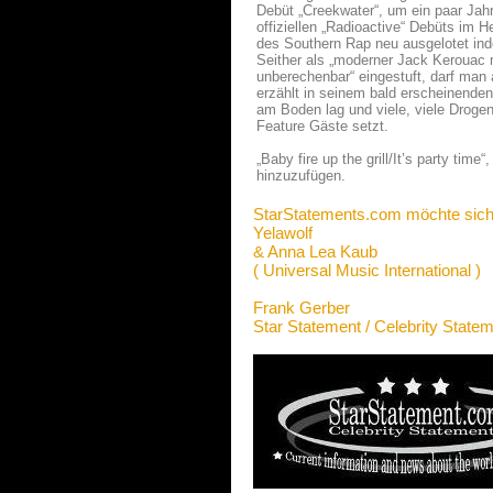
Debüt „Creekwater“, um ein paar Jahre
offiziellen „Radioactive“ Debüts im 
des Southern Rap neu ausgelotet ind
Seither als „moderner Jack Kerouac mi
unberechenbar“ eingestuft, darf man
erzählt in seinem bald erscheinenden
am Boden lag und viele, viele Droge
Feature Gäste setzt.
„Baby fire up the grill/It’s party time
hinzuzufügen.
StarStatements.com möchte sich
Yelawolf
& Anna Lea Kaub
( Universal Music International )
Frank Gerber
Star Statement / Celebrity State