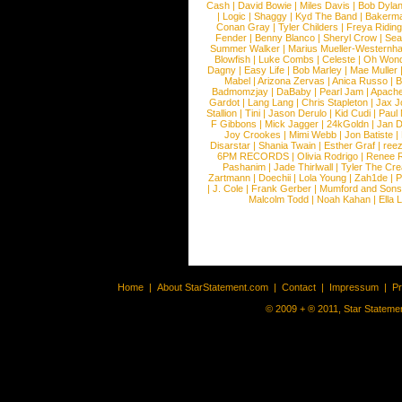
Cash
|
David Bowie
|
Miles Davis
|
Bob Dyla
|
Logic
|
Shaggy
|
Kyd The Band
|
Bakerm
Conan Gray
|
Tyler Childers
|
Freya Ridin
Fender
|
Benny Blanco
|
Sheryl Crow
|
Sea
Summer Walker
|
Marius Mueller-Westernh
Blowfish
|
Luke Combs
|
Celeste
|
Oh Won
Dagny
|
Easy Life
|
Bob Marley
|
Mae Muller
Mabel
|
Arizona Zervas
|
Anica Russo
|
B
Badmomzjay
|
DaBaby
|
Pearl Jam
|
Apach
Gardot
|
Lang Lang
|
Chris Stapleton
|
Jax J
Stallion
|
Tini
|
Jason Derulo
|
Kid Cudi
|
Paul
F Gibbons
|
Mick Jagger
|
24kGoldn
|
Jan D
Joy Crookes
|
Mimi Webb
|
Jon Batiste
|
Disarstar
|
Shania Twain
|
Esther Graf
|
ree
6PM RECORDS
|
Olivia Rodrigo
|
Renee 
Pashanim
|
Jade Thirlwall
|
Tyler The Cre
Zartmann
|
Doechii
|
Lola Young
|
Zah1de
|
P
|
J. Cole
|
Frank Gerber
|
Mumford and Sons
Malcolm Todd
|
Noah Kahan
|
Ella 
Home
|
About StarStatement.com
|
Contact
|
Impressum
|
P
© 2009 + ® 2011, Star Statemen