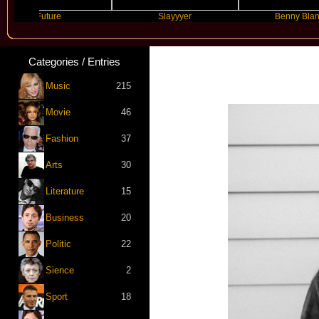
Future
Slayyyer
Benny Blanco
Categories / Entries
Music
215
Movie
46
Fashion
37
Arts
30
Literature
15
Business
20
Politic
22
Sience
2
Sport
18