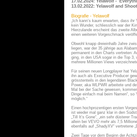
17.02.2024: Yelawolf - 'Everyt
13.02.2022: Yelawolf and Shoo
Biografie - Yelawolf
„Ich kann’s kaum erwarten, dass ihr 
kein Wunder, schliesslich war der Kin
Hierzulande erscheint das zweite A
einen weiteren Vorgeschmack veröffe
Obwohl knapp dreieinhalb Jahre zwi
liegen, war der 35 jährige aus Alaba
permanent in den Charts vertreten: 
ging, in den USA sogar in die Top 3,
mehrere Millionen Views verzeichnet
Für seinen neuen Longplayer hat Yela
ihn auch als Executive Producer gew
grösstenteils in den legendären Blac
Power, aka WLPWR arbeitete und defini
Mal bei der Sache gewesen, kommenti
Dinge einfach mal beim Namen“, so Ye
möglich.“
Einen hochprozentigen ersten Vorgesc
ist wieder mal ganz klar in den Süds
„Till It’s Gone“, „ein sehr düsterer 
allein bei VEVO mehr als 7,5 Million
ebenfalls auf „ShadyXV“ vertretene 
Zwei Tage vor dem Beginn der Achtzig