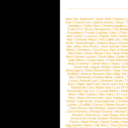
New Star Statement:
Taylor Swift
|
Sabrina C
Rae
|
Central Cee
|
Selena Gomez
|
Raye
|
T
|
Metallica
|
Celine Dion
|
Christina Aguilera
Charli XCX
|
Bruce Springsteen
|
The Beatl
Rosenberg
|
Frauke Ludowig
|
Vitas
|
Frida
Nick Carter
|
Lucenzo
|
Pigeon John
|
Kimbr
Aida
|
Christine Mayer
|
Not Called Jinx
|
Ma
Andre Tannenberger
|
Edward Maya
|
Kersti
Alex Velea
|
Ava Rocks
|
Youn Sunnah
|
Nev
MissLi
|
Shonlock
|
Tara Priya
|
Sick of Sara
Silvia Dias
|
Henry Maske
|
Ava Takes A Wa
Beck
|
Annett Louisan
|
Devin Miles
|
Selah 
Liebe Minou
|
Guano Apes
|
Frank Ramond
Andy Grammer
|
Jamie Woon
|
Imany
|
Cat
Ziynet Sali
|
Jaguar Wright
|
Diane Birc
Beauregard
|
Olivia NewtonJohn
|
Tarja Tur
Redfield
|
Andreas Bourani
|
Miss Baby Sol
Slot
|
Rasheeda
|
Kristina Maria
|
Valerie
|
Lazee
|
Android Lust
|
Johannes Strate
|
T
Boys
|
Right Said Fred
|
Harris and Ford
|
N
Yolanda Be Cool
|
Adrian Sina
|
Lord Of T
McDonald
|
Ida Corr
|
Crystal Waters
|
Medi
Mess
|
Mike Candys
|
Alex Clare
|
DJ Lord
Toka
|
Mauro Perucchetti
|
Jack Holiday
|
A
Hewitt
|
Little Boots
|
Katzenjammer
|
Of Mon
Lashes
|
Graffiti6
|
Gerard
|
Miriam Bryant
|
Cherri Bomb
|
Mia Martina
|
Sarah Hackett
Cierra Ramirez
|
Richard Durand
|
Michael C
Howard
|
Dolcenera
|
Jake Bugg
|
Kris 
Devecerski
|
A Life Divided
|
Ramona Rots
Chevin
|
Ntjam Rosie
|
Flavia Coelho
|
San
Iggy Azalea
|
Nena
|
Olly Murs
|
Toya DeLaz