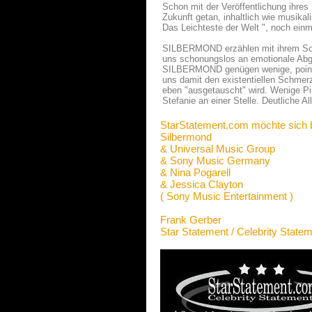
Schon mit der Veröffentlichung ihre
Zukunft getan, inhaltlich wie musikal
Das Leichteste der Welt ", noch ein
SILBERMOND erzählen mit ihrem Song 
uns schonungslos an emotionale Abgrü
SILBERMOND genügen wenige, pointie
uns damit den existentiellen Schmer
eben "ausgetauscht" wird. Wenige Pins
Stefanie an einer Stelle. Deutliche A
StarStatement.com möchte sich 
Silbermond
& Universal Music Group
& Sony Music Germany
& Nina Pogarell
& Jessica Clayton
( Sony Music Entertainment )
Frank Gerber
Star Statement / Celebrity State