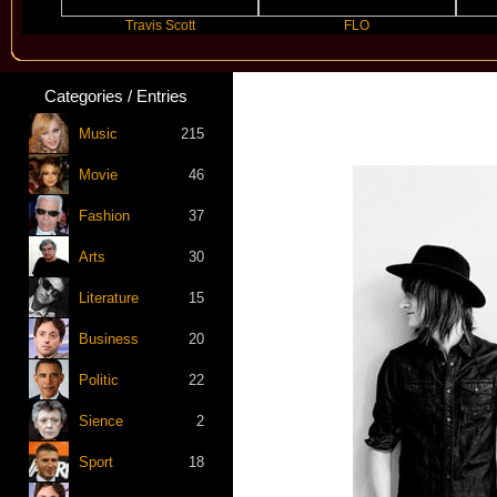
Travis Scott
FLO
Fut
Categories / Entries
Music
215
Movie
46
Fashion
37
Arts
30
Literature
15
Business
20
Politic
22
Sience
2
Sport
18