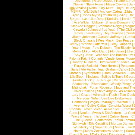
Devecerski
|
A Life Divided
|
Ramona Rots
Chevin
|
Ntjam Rosie
|
Flavia Coelho
|
San
Iggy Azalea
|
Nena
|
Olly Murs
|
Toya DeLaz
MSMR
|
Wild Belle
|
Anthony Callea
|
Zibbz
Aplin
|
Jonas Myrin
|
Youthkills
|
ZAZ
|
The 
Berger
|
Last Like Deep
|
Kodaline
|
Lorde
|
|
Ace Wilder
|
Eklipse
|
Sharon Doorson
|
C
Star And Dagger
|
Stephanie Neigel
|
Megal
Krewella
|
Johnossi
|
Le Youth
|
The Civil 
James
|
Jarell Perry
|
Ivy Quainoo
|
Crysta
Jillette Johnson
|
Garland Jeffreys
|
Gerald
Black Onassis
|
Wes Mack
|
Ben Pearce
Veeby
|
Yvonne Catterfeld
|
Cody Simpson
|
Year
|
Muse
|
Fefe Dobson
|
The Bloody N
Mikky Ekko
|
Aloe Blacc
|
Flo Bauer
|
Like
Says
|
Jenix
|
Wille And The Bandits
|
MO
Paloma Faith
|
Oonagh
|
Vandenbergs Moon
|
Rooftop Runners
|
Two Wooden Stones
|
A
|
Ricardo Bielecki
|
Otto Normal
|
Pentatoni
Saris
|
Alle Farben feat. Graham Candy
|
Do
Marashi
|
Synthkartell
|
Ham Sandwich
|
Fio
Lilja Bloom
|
Indiana
|
Sofi de la Torre
|
Georg
Felidae Trick
|
Eau Rouge
|
Michel van Dy
Secondcity
|
Eisenhauer
|
Woody Pitney
|
A
Malinchak
|
Porter Robinson
|
Iggy and Th
Oliver Heldens
|
Steve Angello
|
As Animal
Lary
|
Grace
|
Adrenaline Rush
|
Tom Gaeb
Nervous Nellie
|
Dee Dee Bridgewater
|
Commons
|
Vegas
|
Maraaya
|
Wretch 32
Avener
|
Colbie Caillat
|
Conchita Wurst
|
Rhonda
|
Josef Salvat
|
Acollective
|
From Ki
Cops
|
Nneka
|
Swiss & Die Andern
|
La Conf
Years & Years
|
Hardwell
|
Calvin Harris
|
Ch
The Queens
|
Pentatones
|
Kafka Tamura
Nightwish
|
Ellie Goulding
|
Morgan James
Wunderkynd
|
SuperScum
|
Martin Luke 
Nottet
|
Mans Zelmerloew
|
Alesso
|
Sarah
Cheryl Green
|
Delta Rae
|
Disclosure
|
Lion