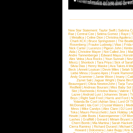
New Star Statement:
Taylor Swift
|
Sabrina C
Rae
|
Central Cee
|
Selena Gomez
|
Raye
|
T
|
Metallica
|
Celine Dion
|
Christina Aguilera
Charli XCX
|
Bruce Springsteen
|
The Beatl
Rosenberg
|
Frauke Ludowig
|
Vitas
|
Frida
Nick Carter
|
Lucenzo
|
Pigeon John
|
Kimbr
Aida
|
Christine Mayer
|
Not Called Jinx
|
Ma
Andre Tannenberger
|
Edward Maya
|
Kersti
Alex Velea
|
Ava Rocks
|
Youn Sunnah
|
Nev
MissLi
|
Shonlock
|
Tara Priya
|
Sick of Sara
Silvia Dias
|
Henry Maske
|
Ava Takes A Wa
Beck
|
Annett Louisan
|
Devin Miles
|
Selah 
Liebe Minou
|
Guano Apes
|
Frank Ramond
Andy Grammer
|
Jamie Woon
|
Imany
|
Cat
Ziynet Sali
|
Jaguar Wright
|
Diane Birc
Beauregard
|
Olivia NewtonJohn
|
Tarja Tur
Redfield
|
Andreas Bourani
|
Miss Baby Sol
Slot
|
Rasheeda
|
Kristina Maria
|
Valerie
|
Lazee
|
Android Lust
|
Johannes Strate
|
T
Boys
|
Right Said Fred
|
Harris and Ford
|
N
Yolanda Be Cool
|
Adrian Sina
|
Lord Of T
McDonald
|
Ida Corr
|
Crystal Waters
|
Medi
Mess
|
Mike Candys
|
Alex Clare
|
DJ Lord
Toka
|
Mauro Perucchetti
|
Jack Holiday
|
A
Hewitt
|
Little Boots
|
Katzenjammer
|
Of Mon
Lashes
|
Graffiti6
|
Gerard
|
Miriam Bryant
|
Cherri Bomb
|
Mia Martina
|
Sarah Hackett
Cierra Ramirez
|
Richard Durand
|
Michael C
Howard
|
Dolcenera
|
Jake Bugg
|
Kris 