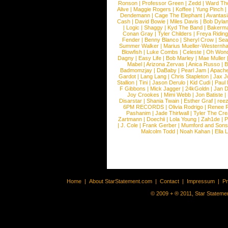
Ronson
|
Professor Green
|
Zedd
|
Ward T
Alive
|
Maggie Rogers
|
Koffee
|
Yung Pinch
Dendemann
|
Cage The Elephant
|
Avantas
Cash
|
David Bowie
|
Miles Davis
|
Bob Dyla
|
Logic
|
Shaggy
|
Kyd The Band
|
Bakerm
Conan Gray
|
Tyler Childers
|
Freya Ridin
Fender
|
Benny Blanco
|
Sheryl Crow
|
Sea
Summer Walker
|
Marius Mueller-Westernh
Blowfish
|
Luke Combs
|
Celeste
|
Oh Won
Dagny
|
Easy Life
|
Bob Marley
|
Mae Muller
Mabel
|
Arizona Zervas
|
Anica Russo
|
B
Badmomzjay
|
DaBaby
|
Pearl Jam
|
Apach
Gardot
|
Lang Lang
|
Chris Stapleton
|
Jax J
Stallion
|
Tini
|
Jason Derulo
|
Kid Cudi
|
Paul
F Gibbons
|
Mick Jagger
|
24kGoldn
|
Jan D
Joy Crookes
|
Mimi Webb
|
Jon Batiste
|
Disarstar
|
Shania Twain
|
Esther Graf
|
ree
6PM RECORDS
|
Olivia Rodrigo
|
Renee 
Pashanim
|
Jade Thirlwall
|
Tyler The Cre
Zartmann
|
Doechii
|
Lola Young
|
Zah1de
|
P
|
J. Cole
|
Frank Gerber
|
Mumford and Sons
Malcolm Todd
|
Noah Kahan
|
Ella 
Home
|
About StarStatement.com
|
Contact
|
Impressum
|
P
© 2009 + ® 2011, Star Statemen