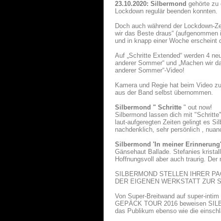
23.10.2020: Silbermond
gehörte zu
Lockdown regulär beenden konnten.
Doch auch während der Lockdown-Zeit 
wir das Beste draus“ (aufgenommen 
und in knapp einer Woche erscheint 
Auf „Schritte Extended“ werden 4 ne
anderer Sommer“ und „Machen wir das
anderer Sommer“-Video!
Kamera und Regie hat beim Video zu
aus der Band selbst übernommen.
Silbermond " Schritte
" out now!
Silbermond lassen dich mit "Schritte
laut-aufgeregten Zeiten gelingt es S
nachdenklich, sehr persönlich , nuan
Silbermond 'In meiner Erinnerung'
Gänsehaut Ballade. Stefanies krista
Hoffnungsvoll aber auch traurig. Der
SILBERMOND STELLEN IHRER PA
DER EIGENEN WERKSTATT ZUR S
Von Super-Breitwand auf super-intim
GEPÄCK TOUR 2016 beweisen SILBERM
das Publikum ebenso wie die einschl