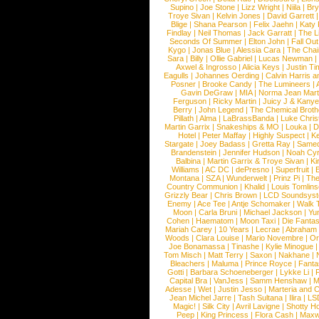
Supino
|
Joe Stone
|
Lizz Wright
|
Niila
|
Br
Troye Sivan
|
Kelvin Jones
|
David Garrett
Blige
|
Shana Pearson
|
Felix Jaehn
|
Katy 
Findlay
|
Neil Thomas
|
Jack Garratt
|
The L
Seconds Of Summer
|
Elton John
|
Fall Ou
Kygo
|
Jonas Blue
|
Alessia Cara
|
The Cha
Sara
|
Billy
|
Ollie Gabriel
|
Lucas Newman
Axwel & Ingrosso
|
Alicia Keys
|
Justin Ti
Eagulls
|
Johannes Oerding
|
Calvin Harris 
Posner
|
Brooke Candy
|
The Lumineers
|
Gavin DeGraw
|
MIA
|
Norma Jean Mart
Ferguson
|
Ricky Martin
|
Juicy J & Kany
Berry
|
John Legend
|
The Chemical Broth
Pillath
|
Alma
|
LaBrassBanda
|
Luke Chris
Martin Garrix
|
Snakeships & MO
|
Louka
|
D
Hotel
|
Peter Maffay
|
Highly Suspect
|
K
Stargate
|
Joey Badass
|
Gretta Ray
|
Samed
Brandenstein
|
Jennifer Hudson
|
Noah Cy
Balbina
|
Martin Garrix & Troye Sivan
|
Ki
Williams
|
AC DC
|
dePresno
|
Superfruit
|
Montana
|
SZA
|
Wunderwelt
|
Prinz Pi
|
The
Country Communion
|
Khalid
|
Louis Tomlin
Grizzly Bear
|
Chris Brown
|
LCD Soundsys
Enemy
|
Ace Tee
|
Antje Schomaker
|
Walk 
Moon
|
Carla Bruni
|
Michael Jackson
|
Yu
Cohen
|
Haematom
|
Moon Taxi
|
Die Fantas
Mariah Carey
|
10 Years
|
Lecrae
|
Abraham
Woods
|
Clara Louise
|
Mario Novembre
|
Or
Joe Bonamassa
|
Tinashe
|
Kylie Minogue
Tom Misch
|
Matt Terry
|
Saxon
|
Nakhane
|
Bleachers
|
Maluma
|
Prince Royce
|
Fanta
Gotti
|
Barbara Schoeneberger
|
Lykke Li
|
Capital Bra
|
VanJess
|
Samm Henshaw
|
M
Adesse
|
Wet
|
Justin Jesso
|
Marteria and 
Jean Michel Jarre
|
Tash Sultana
|
Ilira
|
LS
Magic!
|
Silk City
|
Avril Lavigne
|
Shotty H
Peep
|
King Princess
|
Flora Cash
|
Maxw