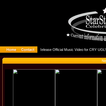
Goulding I
Ne