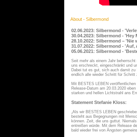
About - Silbermond
02.06.2023: Silbermond - 'Verl
30.04.2023: Silbermond - 'Hey
28.10.2022: Silbermond – 'Nie 
31.07.2022: Silbermond - 'Auf,
05.06.2021: Silbermond - 'Bes
Seit mehr als einem Jahr beherrsch
uns erschreckt, eingeschränkt und un
Dabei tut es gut, sich auch damit zu
endlich alle wieder Schritt für Schrit
Mit BESTES LEBEN veröffentlichen
Release-Datum am 20.03.2020 eben di
starken und hellen Lichtstrahl ans E
Statement Stefanie Kloss:
„Als wir BESTES LEBEN geschrieben 
besteht aus Begegnungen mit Mensche
können. Zeit, die uns guttut. Niemal
entreißen würde. Mit dem Release de
bald wieder frei von Ängsten gemein