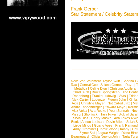
Frank Gerber
Star Statement / Celebrity State
New Star Statement:
Taylor Swift
|
Sabrina C
Rae
|
Central Cee
|
Selena Gomez
|
Raye
|
T
|
Metallica
|
Celine Dion
|
Christina Aguilera
Charli XCX
|
Bruce Springsteen
|
The Beatl
Rosenberg
|
Frauke Ludowig
|
Vitas
|
Frida
Nick Carter
|
Lucenzo
|
Pigeon John
|
Kimbr
Aida
|
Christine Mayer
|
Not Called Jinx
|
Ma
Andre Tannenberger
|
Edward Maya
|
Kersti
Alex Velea
|
Ava Rocks
|
Youn Sunnah
|
Nev
MissLi
|
Shonlock
|
Tara Priya
|
Sick of Sara
Silvia Dias
|
Henry Maske
|
Ava Takes A Wa
Beck
|
Annett Louisan
|
Devin Miles
|
Selah 
Liebe Minou
|
Guano Apes
|
Frank Ramond
Andy Grammer
|
Jamie Woon
|
Imany
|
Cat
Ziynet Sali
|
Jaguar Wright
|
Diane Birc
Beauregard
|
Olivia NewtonJohn
|
Tarja Tur