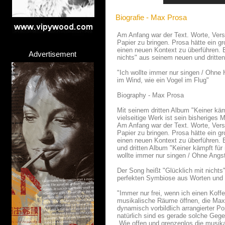
Biografie - Max Prosa
Am Anfang war der Text. Worte, Ver
Papier zu bringen. Prosa hätte ein g
einen neuen Kontext zu überführen. Es
Advertisement
nichts" aus seinem neuen und dritten
"Ich wollte immer nur singen / Ohne 
im Wind, wie ein Vogel im Flug"
Biography - Max Prosa
Mit seinem dritten Album "Keiner käm
vielseitige Werk ist sein bisheriges 
Am Anfang war der Text. Worte, Ver
Papier zu bringen. Prosa hätte ein g
einen neuen Kontext zu überführen. Es
und dritten Album "Keiner kämpft für
wollte immer nur singen / Ohne Angst
Der Song heißt "Glücklich mit nichts
perfekten Symbiose aus Worten und 
"Immer nur frei, wenn ich einen Koffe
musikalische Räume öffnen, die Max P
dynamisch vorbildlich arrangierter Po
natürlich sind es gerade solche Geg
Wie offen und grenzenlos die musika