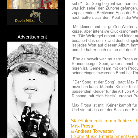
sehe". Der Song beginnt wie man es 
was ich sehe" den Zuhörer gefangen, u
zupackenden Breitwand-Epos der Son
nach außen, aus dem Kopf in die Welt
Mit kleinen und mit großen Worten ve
kurze, aber intensive Glücksmomente. 
er: "Die Weltorgel dröhnt und klingt
Advertisement
bedauert das sehr / Und doch klingeln
ist jedes Wort auf diesem Album im
und die hat er noch nie so auf den P
Ehe es soweit war, musste Prosa ers
Brandenburger Seen, wo er schrieb un
hören ist. Gemeinsam mit dem Produze
seiner eingeschworenen Band hat Pr
"Der Song ist der Song", sagt Max P
anziehen kann. Manche Kleider funkt
passenden Kleider für die Art von A
Rihanna, mit High Heels", ergänzt Pr
Max Prosa ist mit "Keiner kämpft fü
Und sie tut das auf der Basis der E
StarStatements.com möchte sich
Max Prosa
& Andreas Torwesten
( Sony Music Entertainment Ge