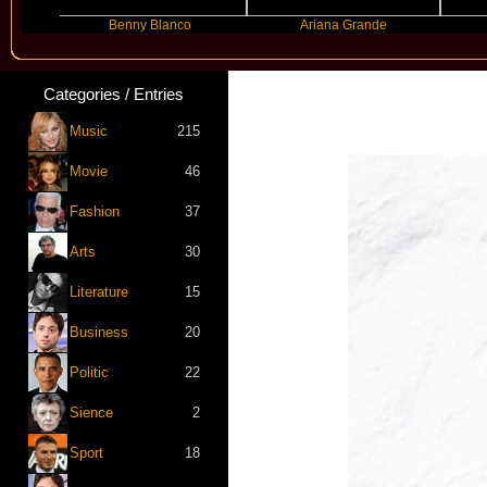
Benny Blanco
Ariana Grande
Graci
Categories / Entries
Music
215
Movie
46
Fashion
37
Arts
30
Literature
15
Business
20
Politic
22
Sience
2
Sport
18