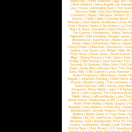
Malinchak
|
Porter Robinson
|
Iggy and Th
Oliver Heldens
|
Steve Angello
|
As Animal
Lary
|
Grace
|
Adrenaline Rush
|
Tom Gaeb
Nervous Nellie
|
Dee Dee Bridgewater
|
Commons
|
Vegas
|
Maraaya
|
Wretch 32
Avener
|
Colbie Caillat
|
Conchita Wurst
|
Rhonda
|
Josef Salvat
|
Acollective
|
From Ki
Cops
|
Nneka
|
Swiss & Die Andern
|
La Conf
Years & Years
|
Hardwell
|
Calvin Harris
|
Ch
The Queens
|
Pentatones
|
Kafka Tamura
Nightwish
|
Ellie Goulding
|
Morgan James
Wunderkynd
|
SuperScum
|
Martin Luke 
Nottet
|
Mans Zelmerloew
|
Alesso
|
Sarah
Cheryl Green
|
Delta Rae
|
Disclosure
|
Lion
Supino
|
Joe Stone
|
Lizz Wright
|
Niila
|
Br
Troye Sivan
|
Kelvin Jones
|
David Garrett
Blige
|
Shana Pearson
|
Felix Jaehn
|
Katy 
Findlay
|
Neil Thomas
|
Jack Garratt
|
The L
Seconds Of Summer
|
Elton John
|
Fall Ou
Kygo
|
Jonas Blue
|
Alessia Cara
|
The Cha
Sara
|
Billy
|
Ollie Gabriel
|
Lucas Newman
Axwel & Ingrosso
|
Alicia Keys
|
Justin Ti
Eagulls
|
Johannes Oerding
|
Calvin Harris 
Posner
|
Brooke Candy
|
The Lumineers
|
Gavin DeGraw
|
MIA
|
Norma Jean Mart
Ferguson
|
Ricky Martin
|
Juicy J & Kany
Berry
|
John Legend
|
The Chemical Broth
Pillath
|
Alma
|
LaBrassBanda
|
Luke Chris
Martin Garrix
|
Snakeships & MO
|
Louka
|
D
Hotel
|
Peter Maffay
|
Highly Suspect
|
K
Stargate
|
Joey Badass
|
Gretta Ray
|
Samed
Brandenstein
|
Jennifer Hudson
|
Noah Cy
Balbina
|
Martin Garrix & Troye Sivan
|
Ki
Williams
|
AC DC
|
dePresno
|
Superfruit
|
Montana
|
SZA
|
Wunderwelt
|
Prinz Pi
|
The
Country Communion
|
Khalid
|
Louis Tomlin
Grizzly Bear
|
Chris Brown
|
LCD Soundsys
Enemy
|
Ace Tee
|
Antje Schomaker
|
Walk 