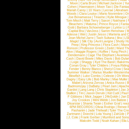
Moon
|
Carla Bruni
|
Michael Jackson
|
Yu
Cohen
|
Haematom
|
Moon Taxi
|
Die Fantas
Mariah Carey
|
10 Years
|
Lecrae
|
Abraham
Woods
|
Clara Louise
|
Mario Novembre
|
Or
Joe Bonamassa
|
Tinashe
|
Kylie Minogue
Tom Misch
|
Matt Terry
|
Saxon
|
Nakhane
|
Bleachers
|
Maluma
|
Prince Royce
|
Fanta
Gotti
|
Barbara Schoeneberger
|
Lykke Li
|
Capital Bra
|
VanJess
|
Samm Henshaw
|
M
Adesse
|
Wet
|
Justin Jesso
|
Marteria and 
Jean Michel Jarre
|
Tash Sultana
|
Ilira
|
LS
Magic!
|
Silk City
|
Avril Lavigne
|
Shotty H
Peep
|
King Princess
|
Flora Cash
|
Maxw
Ronson
|
Professor Green
|
Zedd
|
Ward T
Alive
|
Maggie Rogers
|
Koffee
|
Yung Pinch
Dendemann
|
Cage The Elephant
|
Avantas
Cash
|
David Bowie
|
Miles Davis
|
Bob Dyla
|
Logic
|
Shaggy
|
Kyd The Band
|
Bakerm
Conan Gray
|
Tyler Childers
|
Freya Ridin
Fender
|
Benny Blanco
|
Sheryl Crow
|
Sea
Summer Walker
|
Marius Mueller-Westernh
Blowfish
|
Luke Combs
|
Celeste
|
Oh Won
Dagny
|
Easy Life
|
Bob Marley
|
Mae Muller
Mabel
|
Arizona Zervas
|
Anica Russo
|
B
Badmomzjay
|
DaBaby
|
Pearl Jam
|
Apach
Gardot
|
Lang Lang
|
Chris Stapleton
|
Jax J
Stallion
|
Tini
|
Jason Derulo
|
Kid Cudi
|
Paul
F Gibbons
|
Mick Jagger
|
24kGoldn
|
Jan D
Joy Crookes
|
Mimi Webb
|
Jon Batiste
|
Disarstar
|
Shania Twain
|
Esther Graf
|
ree
6PM RECORDS
|
Olivia Rodrigo
|
Renee 
Pashanim
|
Jade Thirlwall
|
Tyler The Cre
Zartmann
|
Doechii
|
Lola Young
|
Zah1de
|
P
|
J. Cole
|
Frank Gerber
|
Mumford and Sons
Malcolm Todd
|
Noah Kahan
|
Ella 