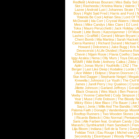
Redfield
|
Andreas Bourani
|
Miss Baby Sol
Slot
|
Rasheeda
|
Kristina Maria
|
Valerie
|
Lazee
|
Android Lust
|
Johannes Strate
|
T
Boys
|
Right Said Fred
|
Harris and Ford
|
N
Yolanda Be Cool
|
Adrian Sina
|
Lord Of T
McDonald
|
Ida Corr
|
Crystal Waters
|
Medi
Mess
|
Mike Candys
|
Alex Clare
|
DJ Lord
Toka
|
Mauro Perucchetti
|
Jack Holiday
|
A
Hewitt
|
Little Boots
|
Katzenjammer
|
Of Mon
Lashes
|
Graffiti6
|
Gerard
|
Miriam Bryant
|
Cherri Bomb
|
Mia Martina
|
Sarah Hackett
Cierra Ramirez
|
Richard Durand
|
Michael C
Howard
|
Dolcenera
|
Jake Bugg
|
Kris 
Devecerski
|
A Life Divided
|
Ramona Rots
Chevin
|
Ntjam Rosie
|
Flavia Coelho
|
San
Iggy Azalea
|
Nena
|
Olly Murs
|
Toya DeLaz
MSMR
|
Wild Belle
|
Anthony Callea
|
Zibbz
Aplin
|
Jonas Myrin
|
Youthkills
|
ZAZ
|
The 
Berger
|
Last Like Deep
|
Kodaline
|
Lorde
|
|
Ace Wilder
|
Eklipse
|
Sharon Doorson
|
C
Star And Dagger
|
Stephanie Neigel
|
Megal
Krewella
|
Johnossi
|
Le Youth
|
The Civil 
James
|
Jarell Perry
|
Ivy Quainoo
|
Crysta
Jillette Johnson
|
Garland Jeffreys
|
Gerald
Black Onassis
|
Wes Mack
|
Ben Pearce
Veeby
|
Yvonne Catterfeld
|
Cody Simpson
|
Year
|
Muse
|
Fefe Dobson
|
The Bloody N
Mikky Ekko
|
Aloe Blacc
|
Flo Bauer
|
Like
Says
|
Jenix
|
Wille And The Bandits
|
MO
Paloma Faith
|
Oonagh
|
Vandenbergs Moon
|
Rooftop Runners
|
Two Wooden Stones
|
A
|
Ricardo Bielecki
|
Otto Normal
|
Pentatoni
Saris
|
Alle Farben feat. Graham Candy
|
Do
Marashi
|
Synthkartell
|
Ham Sandwich
|
Fio
Lilja Bloom
|
Indiana
|
Sofi de la Torre
|
Georg
Felidae Trick
|
Eau Rouge
|
Michel van Dy
Secondcity
|
Eisenhauer
|
Woody Pitney
|
A