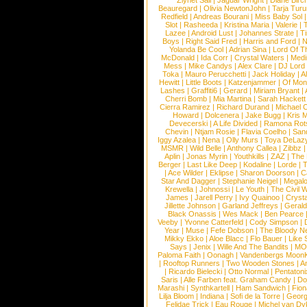
Ziynet Sali
|
Jaguar Wright
|
Diane Birc
Beauregard
|
Olivia NewtonJohn
|
Tarja Tur
Redfield
|
Andreas Bourani
|
Miss Baby Sol
Slot
|
Rasheeda
|
Kristina Maria
|
Valerie
|
Lazee
|
Android Lust
|
Johannes Strate
|
T
Boys
|
Right Said Fred
|
Harris and Ford
|
N
Yolanda Be Cool
|
Adrian Sina
|
Lord Of T
McDonald
|
Ida Corr
|
Crystal Waters
|
Medi
Mess
|
Mike Candys
|
Alex Clare
|
DJ Lord
Toka
|
Mauro Perucchetti
|
Jack Holiday
|
A
Hewitt
|
Little Boots
|
Katzenjammer
|
Of Mon
Lashes
|
Graffiti6
|
Gerard
|
Miriam Bryant
|
Cherri Bomb
|
Mia Martina
|
Sarah Hackett
Cierra Ramirez
|
Richard Durand
|
Michael C
Howard
|
Dolcenera
|
Jake Bugg
|
Kris 
Devecerski
|
A Life Divided
|
Ramona Rots
Chevin
|
Ntjam Rosie
|
Flavia Coelho
|
San
Iggy Azalea
|
Nena
|
Olly Murs
|
Toya DeLaz
MSMR
|
Wild Belle
|
Anthony Callea
|
Zibbz
Aplin
|
Jonas Myrin
|
Youthkills
|
ZAZ
|
The 
Berger
|
Last Like Deep
|
Kodaline
|
Lorde
|
|
Ace Wilder
|
Eklipse
|
Sharon Doorson
|
C
Star And Dagger
|
Stephanie Neigel
|
Megal
Krewella
|
Johnossi
|
Le Youth
|
The Civil 
James
|
Jarell Perry
|
Ivy Quainoo
|
Crysta
Jillette Johnson
|
Garland Jeffreys
|
Gerald
Black Onassis
|
Wes Mack
|
Ben Pearce
Veeby
|
Yvonne Catterfeld
|
Cody Simpson
|
Year
|
Muse
|
Fefe Dobson
|
The Bloody N
Mikky Ekko
|
Aloe Blacc
|
Flo Bauer
|
Like
Says
|
Jenix
|
Wille And The Bandits
|
MO
Paloma Faith
|
Oonagh
|
Vandenbergs Moon
|
Rooftop Runners
|
Two Wooden Stones
|
A
|
Ricardo Bielecki
|
Otto Normal
|
Pentatoni
Saris
|
Alle Farben feat. Graham Candy
|
Do
Marashi
|
Synthkartell
|
Ham Sandwich
|
Fio
Lilja Bloom
|
Indiana
|
Sofi de la Torre
|
Georg
Felidae Trick
|
Eau Rouge
|
Michel van Dy