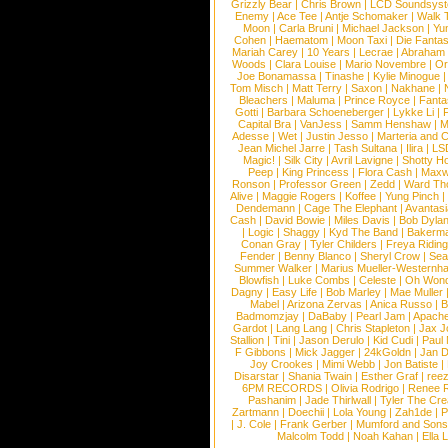
Grizzly Bear
|
Chris Brown
|
LCD Soundsys
Enemy
|
Ace Tee
|
Antje Schomaker
|
Walk 
Moon
|
Carla Bruni
|
Michael Jackson
|
Yu
Cohen
|
Haematom
|
Moon Taxi
|
Die Fantas
Mariah Carey
|
10 Years
|
Lecrae
|
Abraham
Woods
|
Clara Louise
|
Mario Novembre
|
Or
Joe Bonamassa
|
Tinashe
|
Kylie Minogue
Tom Misch
|
Matt Terry
|
Saxon
|
Nakhane
|
Bleachers
|
Maluma
|
Prince Royce
|
Fanta
Gotti
|
Barbara Schoeneberger
|
Lykke Li
|
Capital Bra
|
VanJess
|
Samm Henshaw
|
M
Adesse
|
Wet
|
Justin Jesso
|
Marteria and 
Jean Michel Jarre
|
Tash Sultana
|
Ilira
|
LS
Magic!
|
Silk City
|
Avril Lavigne
|
Shotty H
Peep
|
King Princess
|
Flora Cash
|
Maxw
Ronson
|
Professor Green
|
Zedd
|
Ward T
Alive
|
Maggie Rogers
|
Koffee
|
Yung Pinch
Dendemann
|
Cage The Elephant
|
Avantas
Cash
|
David Bowie
|
Miles Davis
|
Bob Dyla
|
Logic
|
Shaggy
|
Kyd The Band
|
Bakerm
Conan Gray
|
Tyler Childers
|
Freya Ridin
Fender
|
Benny Blanco
|
Sheryl Crow
|
Sea
Summer Walker
|
Marius Mueller-Westernh
Blowfish
|
Luke Combs
|
Celeste
|
Oh Won
Dagny
|
Easy Life
|
Bob Marley
|
Mae Muller
Mabel
|
Arizona Zervas
|
Anica Russo
|
B
Badmomzjay
|
DaBaby
|
Pearl Jam
|
Apach
Gardot
|
Lang Lang
|
Chris Stapleton
|
Jax J
Stallion
|
Tini
|
Jason Derulo
|
Kid Cudi
|
Paul
F Gibbons
|
Mick Jagger
|
24kGoldn
|
Jan D
Joy Crookes
|
Mimi Webb
|
Jon Batiste
|
Disarstar
|
Shania Twain
|
Esther Graf
|
ree
6PM RECORDS
|
Olivia Rodrigo
|
Renee 
Pashanim
|
Jade Thirlwall
|
Tyler The Cre
Zartmann
|
Doechii
|
Lola Young
|
Zah1de
|
P
|
J. Cole
|
Frank Gerber
|
Mumford and Sons
Malcolm Todd
|
Noah Kahan
|
Ella 