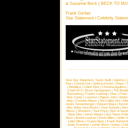
& Susanne Beck ( BECK TO MU
Frank Gerber
Star Statement / Celebrity State
New Star Statement:
Taylor Swift
|
Sabrina C
Rae
|
Central Cee
|
Selena Gomez
|
Raye
|
T
|
Metallica
|
Celine Dion
|
Christina Aguilera
Charli XCX
|
Bruce Springsteen
|
The Beatl
Rosenberg
|
Frauke Ludowig
|
Vitas
|
Frida
Nick Carter
|
Lucenzo
|
Pigeon John
|
Kimbr
Aida
|
Christine Mayer
|
Not Called Jinx
|
Ma
Andre Tannenberger
|
Edward Maya
|
Kersti
Alex Velea
|
Ava Rocks
|
Youn Sunnah
|
Nev
MissLi
|
Shonlock
|
Tara Priya
|
Sick of Sara
Silvia Dias
|
Henry Maske
|
Ava Takes A Wa
Beck
|
Annett Louisan
|
Devin Miles
|
Selah 
Liebe Minou
|
Guano Apes
|
Frank Ramond
Andy Grammer
|
Jamie Woon
|
Imany
|
Cat