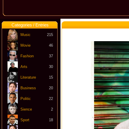
Categories / Entries
Music
215
Movie
46
Fashion
37
Arts
30
Literature
15
Business
20
Politic
22
Sience
2
Sport
18