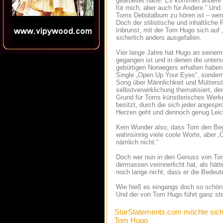
gearbeitet hätte. Es kommen andere 
für mich, aber auch für Andere.“ Und
Toms Debütalbum zu hören ist – wenng
Doch der stilistische und inhaltlich
Inbrunst, mit der Tom Hugo sich auf
sicherlich anders ausgefallen.
Vier lange Jahre hat Hugo an seinem 
gegangen ist und in denen die unters
gebürtigen Norwegers erhalten haben.
Single „Open Up Your Eyes“, sondern
Song über Männlichkeit und Mütters
selbstverwirklichung thematisiert, d
Grund für Toms künstlerisches Werke
besitzt, durch die sich jeder angespr
Herzen geht und dennoch genug Leich
Kein Wunder also, dass Tom den Begr
wahnsinnig viele coole Worte, aber ‚
nämlich nicht.“
Doch wer nun in den Genuss von Toms
dermassen verinnerlicht hat, als hätt
noch lange nicht, dass er die Bedeut
Wie hieß es eingangs doch so schön
Und der von Tom Hugo führt ganz ste
StarStatements.com möchte sich
Tom Hugo