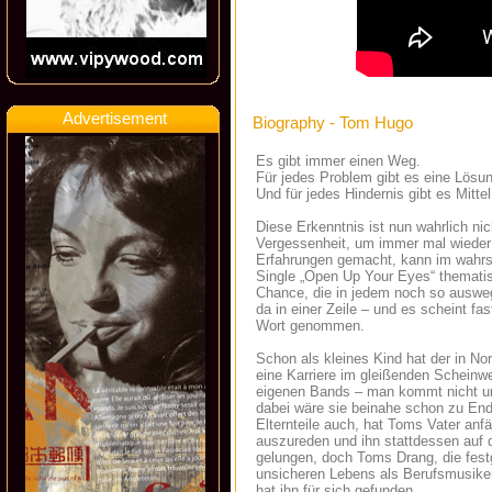
Advertisement
Biography - Tom Hugo
Es gibt immer einen Weg.
Für jedes Problem gibt es eine Lösu
Und für jedes Hindernis gibt es Mitt
Diese Erkenntnis ist nun wahrlich ni
Vergessenheit, um immer mal wieder
Erfahrungen gemacht, kann im wahrst
Single „Open Up Your Eyes“ thematis
Chance, die in jedem noch so auswe
da in einer Zeile – und es scheint f
Wort genommen.
Schon als kleines Kind hat der in N
eine Karriere im gleißenden Scheinwe
eigenen Bands – man kommt nicht umh
dabei wäre sie beinahe schon zu End
Elternteile auch, hat Toms Vater anf
auszureden und ihn stattdessen auf 
gelungen, doch Toms Drang, die festg
unsicheren Lebens als Berufsmusike
hat ihn für sich gefunden.