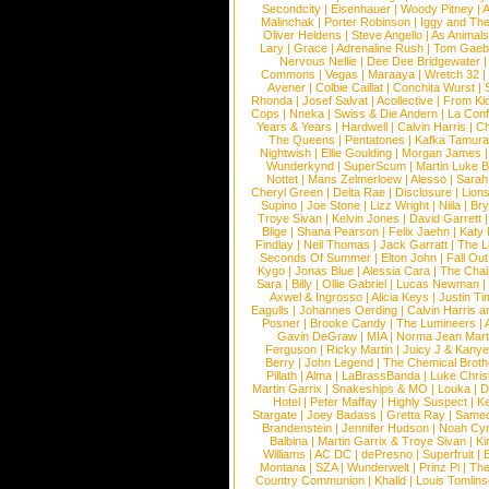
Secondcity
|
Eisenhauer
|
Woody Pitney
|
A
Malinchak
|
Porter Robinson
|
Iggy and Th
Oliver Heldens
|
Steve Angello
|
As Animal
Lary
|
Grace
|
Adrenaline Rush
|
Tom Gaeb
Nervous Nellie
|
Dee Dee Bridgewater
|
Commons
|
Vegas
|
Maraaya
|
Wretch 32
Avener
|
Colbie Caillat
|
Conchita Wurst
|
Rhonda
|
Josef Salvat
|
Acollective
|
From Ki
Cops
|
Nneka
|
Swiss & Die Andern
|
La Conf
Years & Years
|
Hardwell
|
Calvin Harris
|
Ch
The Queens
|
Pentatones
|
Kafka Tamura
Nightwish
|
Ellie Goulding
|
Morgan James
Wunderkynd
|
SuperScum
|
Martin Luke 
Nottet
|
Mans Zelmerloew
|
Alesso
|
Sarah
Cheryl Green
|
Delta Rae
|
Disclosure
|
Lion
Supino
|
Joe Stone
|
Lizz Wright
|
Niila
|
Br
Troye Sivan
|
Kelvin Jones
|
David Garrett
Blige
|
Shana Pearson
|
Felix Jaehn
|
Katy 
Findlay
|
Neil Thomas
|
Jack Garratt
|
The L
Seconds Of Summer
|
Elton John
|
Fall Ou
Kygo
|
Jonas Blue
|
Alessia Cara
|
The Cha
Sara
|
Billy
|
Ollie Gabriel
|
Lucas Newman
Axwel & Ingrosso
|
Alicia Keys
|
Justin Ti
Eagulls
|
Johannes Oerding
|
Calvin Harris 
Posner
|
Brooke Candy
|
The Lumineers
|
Gavin DeGraw
|
MIA
|
Norma Jean Mart
Ferguson
|
Ricky Martin
|
Juicy J & Kany
Berry
|
John Legend
|
The Chemical Broth
Pillath
|
Alma
|
LaBrassBanda
|
Luke Chris
Martin Garrix
|
Snakeships & MO
|
Louka
|
D
Hotel
|
Peter Maffay
|
Highly Suspect
|
K
Stargate
|
Joey Badass
|
Gretta Ray
|
Samed
Brandenstein
|
Jennifer Hudson
|
Noah Cy
Balbina
|
Martin Garrix & Troye Sivan
|
Ki
Williams
|
AC DC
|
dePresno
|
Superfruit
|
Montana
|
SZA
|
Wunderwelt
|
Prinz Pi
|
The
Country Communion
|
Khalid
|
Louis Tomlin