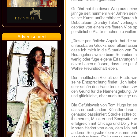
Geführt hat ihn dieser Weg aus sein
jährige seit nunmehr vier Jahren sei
seiner Kunst unüberhörbare Spuren hi
Debütalbum „Sundry Tales“ verleugnen 
geprägt von einem greifbaren Vibe sp
persönliche Platte machen zu wollen
Advertisement
„Dieser persönliche Aspekt hat die
unfassbaren Glücks oder allumfasse
dass ich mich in die Situation von F
Herangehensweise beim Schreiben neu
wenig oder füge eigene Erfahrungen 
davor haben müssen, dass ihre persön
Wahre Freundschaft eben.
Der inhaltlichen Vielfalt der Platte
seine Entsprechung findet. „Ich habe
sehr schön den Facettenreichtum zwis
den Grund für die Namensgebung. „Wa
und glückliche, aber auch traurige u
Die Gefühlswelt von Tom Hugo ist so 
dass er auch andere Künstler daran par
genauso passioniert Stücke schreibt
ihn herum; Musiker und Songwriter 
erfolgreich mit Chicago und Dolly P
Morten Harket von a-ha, dem Idol se
anderen Songschreibern zusammentue,