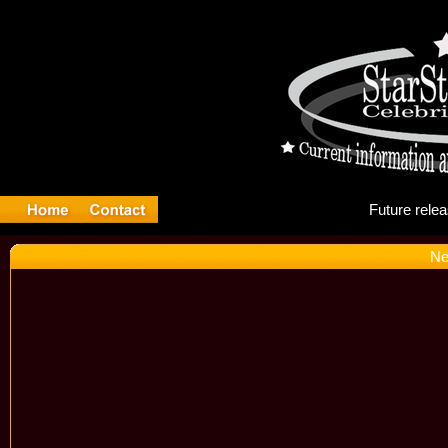
Fu
Ne