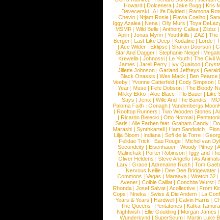
Howard
|
Dolcenera
|
Jake Bugg
|
Kris 
Devecerski
|
A Life Divided
|
Ramona Rots
Chevin
|
Ntjam Rosie
|
Flavia Coelho
|
San
Iggy Azalea
|
Nena
|
Olly Murs
|
Toya DeLaz
MSMR
|
Wild Belle
|
Anthony Callea
|
Zibbz
Aplin
|
Jonas Myrin
|
Youthkills
|
ZAZ
|
The 
Berger
|
Last Like Deep
|
Kodaline
|
Lorde
|
|
Ace Wilder
|
Eklipse
|
Sharon Doorson
|
C
Star And Dagger
|
Stephanie Neigel
|
Megal
Krewella
|
Johnossi
|
Le Youth
|
The Civil 
James
|
Jarell Perry
|
Ivy Quainoo
|
Crysta
Jillette Johnson
|
Garland Jeffreys
|
Gerald
Black Onassis
|
Wes Mack
|
Ben Pearce
Veeby
|
Yvonne Catterfeld
|
Cody Simpson
|
Year
|
Muse
|
Fefe Dobson
|
The Bloody N
Mikky Ekko
|
Aloe Blacc
|
Flo Bauer
|
Like
Says
|
Jenix
|
Wille And The Bandits
|
MO
Paloma Faith
|
Oonagh
|
Vandenbergs Moon
|
Rooftop Runners
|
Two Wooden Stones
|
A
|
Ricardo Bielecki
|
Otto Normal
|
Pentatoni
Saris
|
Alle Farben feat. Graham Candy
|
Do
Marashi
|
Synthkartell
|
Ham Sandwich
|
Fio
Lilja Bloom
|
Indiana
|
Sofi de la Torre
|
Georg
Felidae Trick
|
Eau Rouge
|
Michel van Dy
Secondcity
|
Eisenhauer
|
Woody Pitney
|
A
Malinchak
|
Porter Robinson
|
Iggy and Th
Oliver Heldens
|
Steve Angello
|
As Animal
Lary
|
Grace
|
Adrenaline Rush
|
Tom Gaeb
Nervous Nellie
|
Dee Dee Bridgewater
|
Commons
|
Vegas
|
Maraaya
|
Wretch 32
Avener
|
Colbie Caillat
|
Conchita Wurst
|
Rhonda
|
Josef Salvat
|
Acollective
|
From Ki
Cops
|
Nneka
|
Swiss & Die Andern
|
La Conf
Years & Years
|
Hardwell
|
Calvin Harris
|
Ch
The Queens
|
Pentatones
|
Kafka Tamura
Nightwish
|
Ellie Goulding
|
Morgan James
Wunderkynd
|
SuperScum
|
Martin Luke 