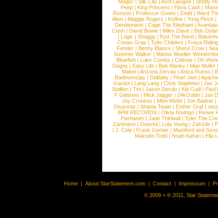
Magic!
|
Silk City
|
Avril Lavigne
|
Shotty H
Peep
|
King Princess
|
Flora Cash
|
Maxw
Ronson
|
Professor Green
|
Zedd
|
Ward T
Alive
|
Maggie Rogers
|
Koffee
|
Yung Pinch
Dendemann
|
Cage The Elephant
|
Avantas
Cash
|
David Bowie
|
Miles Davis
|
Bob Dyla
|
Logic
|
Shaggy
|
Kyd The Band
|
Bakerm
Conan Gray
|
Tyler Childers
|
Freya Ridin
Fender
|
Benny Blanco
|
Sheryl Crow
|
Sea
Summer Walker
|
Marius Mueller-Westernh
Blowfish
|
Luke Combs
|
Celeste
|
Oh Won
Dagny
|
Easy Life
|
Bob Marley
|
Mae Muller
Mabel
|
Arizona Zervas
|
Anica Russo
|
B
Badmomzjay
|
DaBaby
|
Pearl Jam
|
Apach
Gardot
|
Lang Lang
|
Chris Stapleton
|
Jax J
Stallion
|
Tini
|
Jason Derulo
|
Kid Cudi
|
Paul
F Gibbons
|
Mick Jagger
|
24kGoldn
|
Jan D
Joy Crookes
|
Mimi Webb
|
Jon Batiste
|
Disarstar
|
Shania Twain
|
Esther Graf
|
ree
6PM RECORDS
|
Olivia Rodrigo
|
Renee 
Pashanim
|
Jade Thirlwall
|
Tyler The Cre
Zartmann
|
Doechii
|
Lola Young
|
Zah1de
|
P
|
J. Cole
|
Frank Gerber
|
Mumford and Sons
Malcolm Todd
|
Noah Kahan
|
Ella 
Home
|
About StarStatement.com
|
Contact
|
Impressum
|
P
© 2009 + ® 2011, Star Statemen