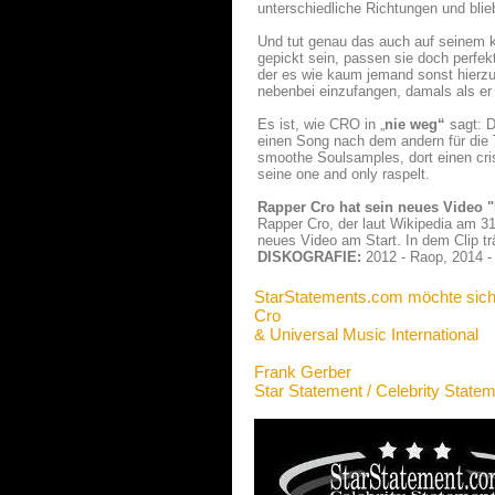
unterschiedliche Richtungen und blie
Und tut genau das auch auf seinem
gepickt sein, passen sie doch perfe
der es wie kaum jemand sonst hierz
nebenbei einzufangen, damals als er 
Es ist, wie CRO in „
nie weg“
sagt: D
einen Song nach dem andern für die To
smoothe Soulsamples, dort einen cr
seine one and only raspelt.
Rapper Cro hat sein neues Video "Fa
Rapper Cro, der laut Wikipedia am 31
neues Video am Start. In dem Clip tr
DISKOGRAFIE:
2012 - Raop, 2014 - 
StarStatements.com möchte sich
Cro
& Universal Music International
Frank Gerber
Star Statement / Celebrity State