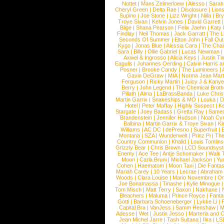
Nottet
|
Mans Zelmerloew
|
Alesso
|
Sarah
Cheryl Green
|
Delta Rae
|
Disclosure
|
Lion
Supino
|
Joe Stone
|
Lizz Wright
|
Niila
|
Br
Troye Sivan
|
Kelvin Jones
|
David Garrett
Blige
|
Shana Pearson
|
Felix Jaehn
|
Katy 
Findlay
|
Neil Thomas
|
Jack Garratt
|
The L
Seconds Of Summer
|
Elton John
|
Fall Ou
Kygo
|
Jonas Blue
|
Alessia Cara
|
The Cha
Sara
|
Billy
|
Ollie Gabriel
|
Lucas Newman
Axwel & Ingrosso
|
Alicia Keys
|
Justin Ti
Eagulls
|
Johannes Oerding
|
Calvin Harris 
Posner
|
Brooke Candy
|
The Lumineers
|
Gavin DeGraw
|
MIA
|
Norma Jean Mart
Ferguson
|
Ricky Martin
|
Juicy J & Kany
Berry
|
John Legend
|
The Chemical Broth
Pillath
|
Alma
|
LaBrassBanda
|
Luke Chris
Martin Garrix
|
Snakeships & MO
|
Louka
|
D
Hotel
|
Peter Maffay
|
Highly Suspect
|
K
Stargate
|
Joey Badass
|
Gretta Ray
|
Samed
Brandenstein
|
Jennifer Hudson
|
Noah Cy
Balbina
|
Martin Garrix & Troye Sivan
|
Ki
Williams
|
AC DC
|
dePresno
|
Superfruit
|
Montana
|
SZA
|
Wunderwelt
|
Prinz Pi
|
The
Country Communion
|
Khalid
|
Louis Tomlin
Grizzly Bear
|
Chris Brown
|
LCD Soundsys
Enemy
|
Ace Tee
|
Antje Schomaker
|
Walk 
Moon
|
Carla Bruni
|
Michael Jackson
|
Yu
Cohen
|
Haematom
|
Moon Taxi
|
Die Fantas
Mariah Carey
|
10 Years
|
Lecrae
|
Abraham
Woods
|
Clara Louise
|
Mario Novembre
|
Or
Joe Bonamassa
|
Tinashe
|
Kylie Minogue
Tom Misch
|
Matt Terry
|
Saxon
|
Nakhane
|
Bleachers
|
Maluma
|
Prince Royce
|
Fanta
Gotti
|
Barbara Schoeneberger
|
Lykke Li
|
Capital Bra
|
VanJess
|
Samm Henshaw
|
M
Adesse
|
Wet
|
Justin Jesso
|
Marteria and 
Jean Michel Jarre
|
Tash Sultana
|
Ilira
|
LS