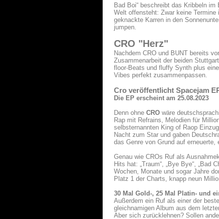
Bad Boi“ beschreibt das Kribbeln im
Welt offensteht: Zwar keine Termine 
geknackte Karren in den Sonnenunter
jumpen.
CRO "Herz"
Nachdem CRO und BUNT bereits vor w
Zusammenarbeit der beiden Stuttgarte
floor-Beats und fluffy Synth plus ei
Vibes perfekt zusammenpassen.
Cro veröffentlicht Spacejam E
Die EP erscheint am 25.08.2023
Denn ohne
CRO
wäre deutschsprachig
Rap mit Refrains, Melodien für Millio
selbsternannten King of Raop Einzu
Nacht zum Star und gaben Deutschra
das Genre von Grund auf erneuerte, e
Genau wie CROs Ruf als Ausnahmeküns
Hits hat: „Traum“, „Bye Bye“, „Bad C
Wochen, Monate und sogar Jahre dort
Platz 1 der Charts, knapp neun Milli
30 Mal Gold-, 25 Mal Platin- und 
Außerdem ein Ruf als einer der bes
gleichnamigen Album aus dem letzten
Aber sich zurücklehnen? Sollen ander