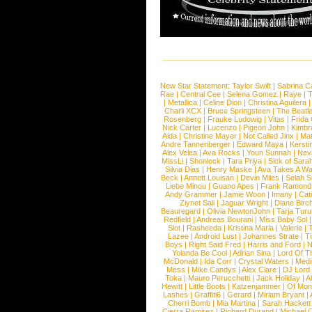
New Star Statement:
Taylor Swift
|
Sabrina C
Rae
|
Central Cee
|
Selena Gomez
|
Raye
|
T
|
Metallica
|
Celine Dion
|
Christina Aguilera
Charli XCX
|
Bruce Springsteen
|
The Beatl
Rosenberg
|
Frauke Ludowig
|
Vitas
|
Frida
Nick Carter
|
Lucenzo
|
Pigeon John
|
Kimbr
Aida
|
Christine Mayer
|
Not Called Jinx
|
Ma
Andre Tannenberger
|
Edward Maya
|
Kersti
Alex Velea
|
Ava Rocks
|
Youn Sunnah
|
Nev
MissLi
|
Shonlock
|
Tara Priya
|
Sick of Sara
Silvia Dias
|
Henry Maske
|
Ava Takes A Wa
Beck
|
Annett Louisan
|
Devin Miles
|
Selah 
Liebe Minou
|
Guano Apes
|
Frank Ramond
Andy Grammer
|
Jamie Woon
|
Imany
|
Cat
Ziynet Sali
|
Jaguar Wright
|
Diane Birc
Beauregard
|
Olivia NewtonJohn
|
Tarja Tur
Redfield
|
Andreas Bourani
|
Miss Baby Sol
Slot
|
Rasheeda
|
Kristina Maria
|
Valerie
|
Lazee
|
Android Lust
|
Johannes Strate
|
T
Boys
|
Right Said Fred
|
Harris and Ford
|
N
Yolanda Be Cool
|
Adrian Sina
|
Lord Of T
McDonald
|
Ida Corr
|
Crystal Waters
|
Medi
Mess
|
Mike Candys
|
Alex Clare
|
DJ Lord
Toka
|
Mauro Perucchetti
|
Jack Holiday
|
A
Hewitt
|
Little Boots
|
Katzenjammer
|
Of Mon
Lashes
|
Graffiti6
|
Gerard
|
Miriam Bryant
|
Cherri Bomb
|
Mia Martina
|
Sarah Hackett
Cierra Ramirez
|
Richard Durand
|
Michael C