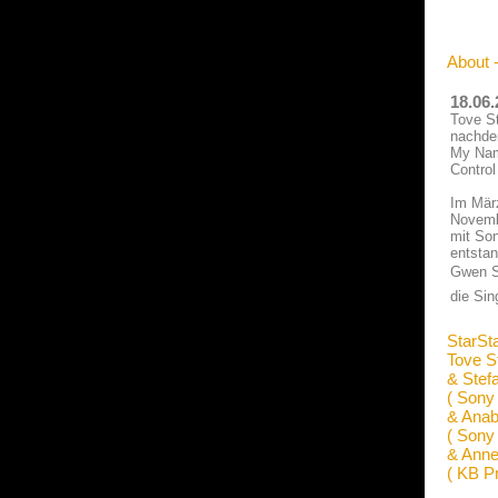
About 
18.06
Tove St
nachdem
My Name
Control
Im März
Novembe
mit Son
entstan
Gwen St
die Sing
StarSt
Tove S
& Stef
( Sony
& Anab
( Sony
& Anne
( KB P