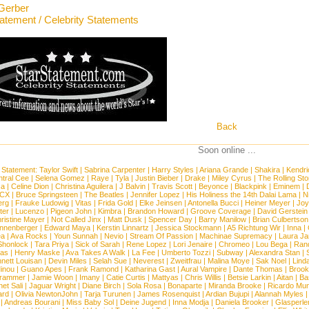
Gerber
tatement / Celebrity Statements
Back
Soon online ...
 Statement:
Taylor Swift
|
Sabrina Carpenter
|
Harry Styles
|
Ariana Grande
|
Shakira
|
Kendri
tral Cee
|
Selena Gomez
|
Raye
|
Tyla
|
Justin Bieber
|
Drake
|
Miley Cyrus
|
The Rolling St
ca
|
Celine Dion
|
Christina Aguilera
|
J Balvin
|
Travis Scott
|
Beyonce
|
Blackpink
|
Eminem
|
XCX
|
Bruce Springsteen
|
The Beatles
|
Jennifer Lopez
|
His Holiness the 14th Dalai Lama
|
N
erg
|
Frauke Ludowig
|
Vitas
|
Frida Gold
|
Elke Jeinsen
|
Antonella Bucci
|
Heiner Meyer
|
Joy
ter
|
Lucenzo
|
Pigeon John
|
Kimbra
|
Brandon Howard
|
Groove Coverage
|
David Gerstein
ristine Mayer
|
Not Called Jinx
|
Matt Dusk
|
Spencer Day
|
Barry Manilow
|
Brian Culbertson
nnenberger
|
Edward Maya
|
Kerstin Linnartz
|
Jessica Stockmann
|
A5 Richtung Wir
|
Inna
|
ea
|
Ava Rocks
|
Youn Sunnah
|
Nevio
|
Stream Of Passion
|
Machinae Supremacy
|
Laura J
Shonlock
|
Tara Priya
|
Sick of Sarah
|
Rene Lopez
|
Lori Jenaire
|
Chromeo
|
Lou Bega
|
Ran
ias
|
Henry Maske
|
Ava Takes A Walk
|
La Fee
|
Umberto Tozzi
|
Subway
|
Alexandra Stan
|
nett Louisan
|
Devin Miles
|
Selah Sue
|
Neverest
|
Zweitfrau
|
Malina Moye
|
Sak Noel
|
Lind
inou
|
Guano Apes
|
Frank Ramond
|
Katharina Gast
|
Aural Vampire
|
Dante Thomas
|
Brook
rammer
|
Jamie Woon
|
Imany
|
Catie Curtis
|
Mattyas
|
Chris Willis
|
Betsie Larkin
|
Aitan
|
Ba
net Sali
|
Jaguar Wright
|
Diane Birch
|
Sola Rosa
|
Bonaparte
|
Miranda Brooke
|
Ricardo Mu
ard
|
Olivia NewtonJohn
|
Tarja Turunen
|
James Rosenquist
|
Ardian Bujupi
|
Alannah Myles
|
Andreas Bourani
|
Miss Baby Sol
|
Deine Jugend
|
Inna Modja
|
Daniela Brooker
|
Glasperle