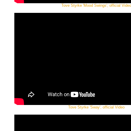
Tove Styrke 'Mood Swings', official Vide
Tove Styrke 'Sway', official Video