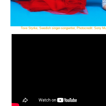
Tove Styrke, Swedish singer-songwriter, Photocredit: Sony