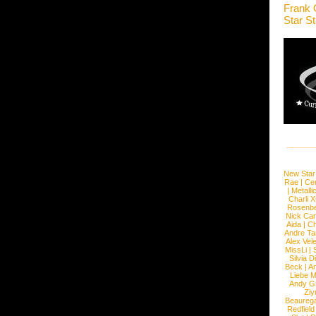
Frank 
Star S
New Star
Rae
|
Cen
|
Metalli
Charli 
Rosenb
Nick Car
Aida
|
Ch
Andre Ta
Alex Vel
MissLi
|
Silvia D
Beck
|
An
Liebe M
Andy G
Ziy
Beaureg
Redfield