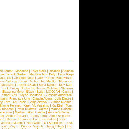
ck Lamar
|
Madonna
|
Zayn Malik
|
Rihanna
|
Addison
ones
|
Frank Gerber
|
Machine Gun Kelly
|
Lady Gaga
Dua Lipa
|
Chappell Roan
|
Dolly Parton
|
Billie Eilish
|
ico Rosberg
|
Frank Gerber
|
Ina Mueller
|
Marianne
 Denalane
|
Fredrika Stahl
|
Silvia Kainka
|
Kitty Kat
|
|
Jack Culcay
|
Gabo
|
Katharine Mehrling
|
Shakura
|
Ekaterina More
|
Slash
|
81db
|
MOOJAH
|
Genta
|
Cashier No9
|
Joyce Jonathan
|
Sunshine Anderson
|
ansen
|
Francisca Urio
|
Claudia Acuna
|
Julia Dietze
|
dy Ford
|
Ani Lorak
|
Sonja Zietlow
|
Sunrise Avenue
|
Simone Kermes
|
Klee
|
Vic Anselmo
|
Kai Ebel
|
Tom
a Teodosiu
|
Peter Ruetten
|
Yakoto
|
Marina Celeste
|
e Fraser
|
Madina Lake
|
Caethe
|
Robbie Williams
|
sto
|
Amber Rubarth
|
Randy Ford
|
Appassionante
|
noz
|
Ilhama
|
Ruxandra Bar
|
Lina Button
|
Jack
|
Veronica Maggio
|
Plain White TS
|
Scorpions
|
Davis
nspiel
|
Zayra
|
Principe Valiente
|
Tying Tiffany
|
The