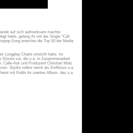
ulande auf sich aufmerksam machte:
gt hatte, gelang ihr mit der Single "Call
ropop-Song erreichte die Top 50 der Media
er Longplay Charts erreicht hatte. Im
e Stücke vor, die u.a. in Zusammenarbeit
n, Calle Ask und Produzent Christian Walz
sen. Styrke selbst nennt als Einflüsse u.a.
int mit Kiddo ihr zweites Album, das u.a.