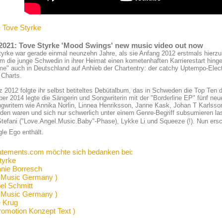
- Tove Styrke
.2021: Tove Styrke 'Mood Swings' new music video out now
yrke war gerade einmal neunzehn Jahre, als sie Anfang 2012 erstmals hierz
 die junge Schwedin in ihrer Heimat einen kometenhaften Karrierestart hingele
" auch in Deutschland auf Anhieb der Chartentry: der catchy Uptempo-Elect
 Charts.
 2012 folgte ihr selbst betiteltes Debütalbum, das in Schweden die Top Ten d
r 2014 legte die Sängerin und Songwriterin mit der "Borderline EP" fünf neu
gwritern wie Annika Norlin, Linnea Henriksson, Janne Kask, Johan T Karlsso
den waren und sich nur schwerlich unter einem Genre-Begriff subsumieren las
efani ("Love.Angel.Music.Baby"-Phase), Lykke Li und Squeeze (!). Nun ersche
le Ego enthält.
atements.com möchte sich bedanken bei:
tyrke
anie Borresch
 Music Germany )
el Schmitt
 Music Germany )
 Krug
romotion Konzept Text )