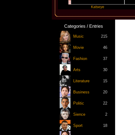
Taylor Swift
Katseye
S
Categories / Entries
Music
215
Movie
46
Fashion
37
Arts
30
Literature
15
Business
20
Politic
22
Sience
2
Sport
18