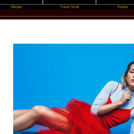
kepta
Travis Scott
Future
New Star Statements / Tove Styrke