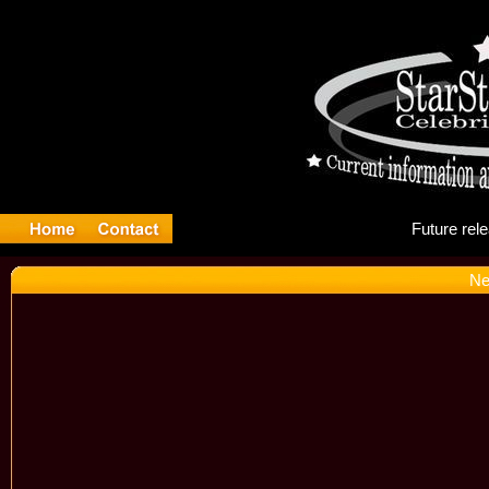
Fu
Ne