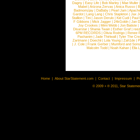
Dagny
|
Easy Life
|
Bob Marley
|
Mae Muller
Mabel
|
Arizona Zervas
|
Anica Russo
|
B
Badmomzjay
|
DaBaby
|
Pearl Jam
|
Apach
Gardot
|
Lang Lang
|
Chris Stapleton
|
Jax J
Stallion
|
Tini
|
Jason Derulo
|
Kid Cudi
|
Paul
F Gibbons
|
Mick Jagger
|
24kGoldn
|
Jan D
Joy Crookes
|
Mimi Webb
|
Jon Batiste
|
Disarstar
|
Shania Twain
|
Esther Graf
|
ree
6PM RECORDS
|
Olivia Rodrigo
|
Renee 
Pashanim
|
Jade Thirlwall
|
Tyler The Cre
Zartmann
|
Doechii
|
Lola Young
|
Zah1de
|
P
|
J. Cole
|
Frank Gerber
|
Mumford and Sons
Malcolm Todd
|
Noah Kahan
|
Ella 
Home
|
About StarStatement.com
|
Contact
|
Impressum
|
P
© 2009 + ® 2011, Star Statemen