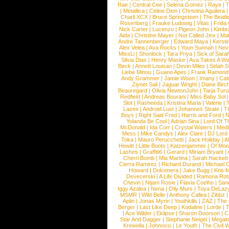
Rae
|
Central Cee
|
Selena Gomez
|
Raye
|
T
|
Metallica
|
Celine Dion
|
Christina Aguilera
Charli XCX
|
Bruce Springsteen
|
The Beatl
Rosenberg
|
Frauke Ludowig
|
Vitas
|
Frida
Nick Carter
|
Lucenzo
|
Pigeon John
|
Kimbr
Aida
|
Christine Mayer
|
Not Called Jinx
|
Ma
Andre Tannenberger
|
Edward Maya
|
Kersti
Alex Velea
|
Ava Rocks
|
Youn Sunnah
|
Nev
MissLi
|
Shonlock
|
Tara Priya
|
Sick of Sara
Silvia Dias
|
Henry Maske
|
Ava Takes A Wa
Beck
|
Annett Louisan
|
Devin Miles
|
Selah 
Liebe Minou
|
Guano Apes
|
Frank Ramond
Andy Grammer
|
Jamie Woon
|
Imany
|
Cat
Ziynet Sali
|
Jaguar Wright
|
Diane Birc
Beauregard
|
Olivia NewtonJohn
|
Tarja Tur
Redfield
|
Andreas Bourani
|
Miss Baby Sol
Slot
|
Rasheeda
|
Kristina Maria
|
Valerie
|
Lazee
|
Android Lust
|
Johannes Strate
|
T
Boys
|
Right Said Fred
|
Harris and Ford
|
N
Yolanda Be Cool
|
Adrian Sina
|
Lord Of T
McDonald
|
Ida Corr
|
Crystal Waters
|
Medi
Mess
|
Mike Candys
|
Alex Clare
|
DJ Lord
Toka
|
Mauro Perucchetti
|
Jack Holiday
|
A
Hewitt
|
Little Boots
|
Katzenjammer
|
Of Mon
Lashes
|
Graffiti6
|
Gerard
|
Miriam Bryant
|
Cherri Bomb
|
Mia Martina
|
Sarah Hackett
Cierra Ramirez
|
Richard Durand
|
Michael C
Howard
|
Dolcenera
|
Jake Bugg
|
Kris 
Devecerski
|
A Life Divided
|
Ramona Rots
Chevin
|
Ntjam Rosie
|
Flavia Coelho
|
San
Iggy Azalea
|
Nena
|
Olly Murs
|
Toya DeLaz
MSMR
|
Wild Belle
|
Anthony Callea
|
Zibbz
Aplin
|
Jonas Myrin
|
Youthkills
|
ZAZ
|
The 
Berger
|
Last Like Deep
|
Kodaline
|
Lorde
|
|
Ace Wilder
|
Eklipse
|
Sharon Doorson
|
C
Star And Dagger
|
Stephanie Neigel
|
Megal
Krewella
|
Johnossi
|
Le Youth
|
The Civil 