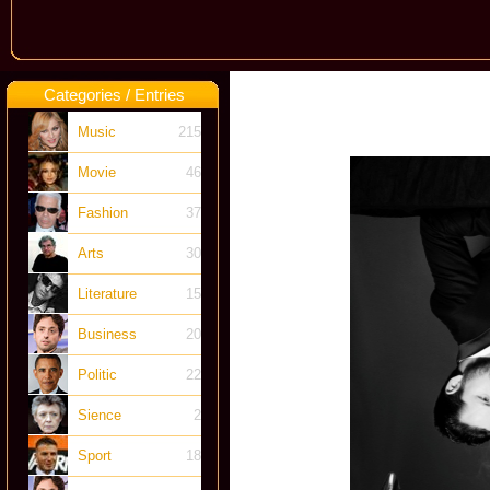
Categories / Entries
Music
215
Movie
46
Fashion
37
Arts
30
Literature
15
Business
20
Politic
22
Sience
2
Sport
18