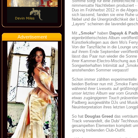
Stimme sorgt für eine zerbrechliche I
nimmersatte Nachtleben produziert - 
Duo im Frühherbst 2012 in die Abgesc
sich lassend, fanden sie eine Ruhe u
Nebel und die Unergründlichkeit der 
„Layers“ scheinen die lavendel-gesc
Mit
„Smoke“
haben
Dapayk & Padb
Advertisement
eigenbrötlerischstes Album veröffentl
Künstlerkollegen aus dem Mo's Ferr
Von der Tanzfläche in die Lounge un
auf ihrem Ende September veröffentl
lässt das Paar nun wieder die Sonne
ihrer Kammer-Electro-Mischung aus D
Songwriterhaften Intimität auf „Smok
anstehenden Sommer verpasst!
Schon immer zählten experimentelle 
beiden Berliner nun mit „Smoke Fami
während ihrer Livesets auf größtmögl
unser letztes Album war vom Grundton
etwas zugängigeren Touch präsentier
Padberg ausgewählte DJs und Musiker
Neuinterpretation ihres letzten Long
So hat
Douglas Greed
das verträumt-
Track verwandelt, die Dub/ Techho
gesampelten Elementen komplett umge
groovig treibenden Club-Outfit.