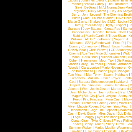
Eagulls
|
Johannes Oerding
|
Calvin Harris 
Posner
|
Brooke Candy
|
The Lumineers
|
Gavin DeGraw
|
MIA
|
Norma Jean Mart
Ferguson
|
Ricky Martin
|
Juicy J & Kany
Berry
|
John Legend
|
The Chemical Broth
Pillath
|
Alma
|
LaBrassBanda
|
Luke Chris
Martin Garrix
|
Snakeships & MO
|
Louka
|
D
Hotel
|
Peter Maffay
|
Highly Suspect
|
K
Stargate
|
Joey Badass
|
Gretta Ray
|
Samed
Brandenstein
|
Jennifer Hudson
|
Noah Cy
Balbina
|
Martin Garrix & Troye Sivan
|
Ki
Williams
|
AC DC
|
dePresno
|
Superfruit
|
Montana
|
SZA
|
Wunderwelt
|
Prinz Pi
|
The
Country Communion
|
Khalid
|
Louis Tomlin
Grizzly Bear
|
Chris Brown
|
LCD Soundsys
Enemy
|
Ace Tee
|
Antje Schomaker
|
Walk 
Moon
|
Carla Bruni
|
Michael Jackson
|
Yu
Cohen
|
Haematom
|
Moon Taxi
|
Die Fantas
Mariah Carey
|
10 Years
|
Lecrae
|
Abraham
Woods
|
Clara Louise
|
Mario Novembre
|
Or
Joe Bonamassa
|
Tinashe
|
Kylie Minogue
Tom Misch
|
Matt Terry
|
Saxon
|
Nakhane
|
Bleachers
|
Maluma
|
Prince Royce
|
Fanta
Gotti
|
Barbara Schoeneberger
|
Lykke Li
|
Capital Bra
|
VanJess
|
Samm Henshaw
|
M
Adesse
|
Wet
|
Justin Jesso
|
Marteria and 
Jean Michel Jarre
|
Tash Sultana
|
Ilira
|
LS
Magic!
|
Silk City
|
Avril Lavigne
|
Shotty H
Peep
|
King Princess
|
Flora Cash
|
Maxw
Ronson
|
Professor Green
|
Zedd
|
Ward T
Alive
|
Maggie Rogers
|
Koffee
|
Yung Pinch
Dendemann
|
Cage The Elephant
|
Avantas
Cash
|
David Bowie
|
Miles Davis
|
Bob Dyla
|
Logic
|
Shaggy
|
Kyd The Band
|
Bakerm
Conan Gray
|
Tyler Childers
|
Freya Ridin
Fender
|
Benny Blanco
|
Sheryl Crow
|
Sea
Summer Walker
|
Marius Mueller-Westernh
Blowfish
|
Luke Combs
|
Celeste
|
Oh Won