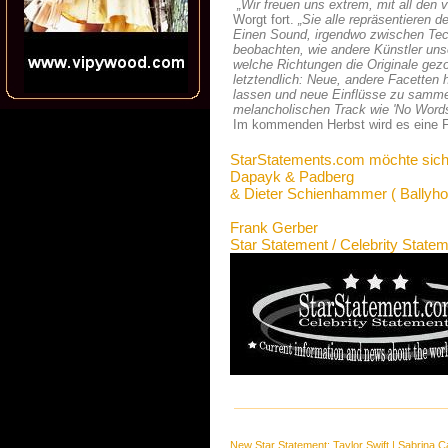
„Wir freuen uns extrem, mit all den
Worgt fort.
„Sie alle repräsentieren 
Einen Sound, irgendwo zwischen Tec
beobachten, wie andere Künstler unse
welche Richtungen die Originale gez
letztendlich: Neue, andere Facetten 
lassen und neue Einflüsse zu samme
melancholischen Track wie 'No Words
Im kommenden Herbst wird es eine F
StarStatements.com möchte sich
Dapayk & Padberg
& Dieter Schienhammer ( Ballyhoo
Frank Gerber
Star Statement / Celebrity State
New Star Statement:
Taylor Swift
|
Sabrina C