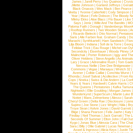
James
|
Jarell Perry
|
Ivy Quainoo
|
Crysta
Jillette Johnson
|
Garland Jeffreys
|
Gerald
Black Onassis
|
Wes Mack
|
Ben Pearce
Veeby
|
Yvonne Catterfeld
|
Cody Simpson
|
Year
|
Muse
|
Fefe Dobson
|
The Bloody N
Mikky Ekko
|
Aloe Blacc
|
Flo Bauer
|
Like
Says
|
Jenix
|
Wille And The Bandits
|
MO
Paloma Faith
|
Oonagh
|
Vandenbergs Moon
|
Rooftop Runners
|
Two Wooden Stones
|
A
|
Ricardo Bielecki
|
Otto Normal
|
Pentatoni
Saris
|
Alle Farben feat. Graham Candy
|
Do
Marashi
|
Synthkartell
|
Ham Sandwich
|
Fio
Lilja Bloom
|
Indiana
|
Sofi de la Torre
|
Georg
Felidae Trick
|
Eau Rouge
|
Michel van Dy
Secondcity
|
Eisenhauer
|
Woody Pitney
|
A
Malinchak
|
Porter Robinson
|
Iggy and Th
Oliver Heldens
|
Steve Angello
|
As Animal
Lary
|
Grace
|
Adrenaline Rush
|
Tom Gaeb
Nervous Nellie
|
Dee Dee Bridgewater
|
Commons
|
Vegas
|
Maraaya
|
Wretch 32
Avener
|
Colbie Caillat
|
Conchita Wurst
|
Rhonda
|
Josef Salvat
|
Acollective
|
From Ki
Cops
|
Nneka
|
Swiss & Die Andern
|
La Conf
Years & Years
|
Hardwell
|
Calvin Harris
|
Ch
The Queens
|
Pentatones
|
Kafka Tamura
Nightwish
|
Ellie Goulding
|
Morgan James
Wunderkynd
|
SuperScum
|
Martin Luke 
Nottet
|
Mans Zelmerloew
|
Alesso
|
Sarah
Cheryl Green
|
Delta Rae
|
Disclosure
|
Lion
Supino
|
Joe Stone
|
Lizz Wright
|
Niila
|
Br
Troye Sivan
|
Kelvin Jones
|
David Garrett
Blige
|
Shana Pearson
|
Felix Jaehn
|
Katy 
Findlay
|
Neil Thomas
|
Jack Garratt
|
The L
Seconds Of Summer
|
Elton John
|
Fall Ou
Kygo
|
Jonas Blue
|
Alessia Cara
|
The Cha
Sara
|
Billy
|
Ollie Gabriel
|
Lucas Newman
Axwel & Ingrosso
|
Alicia Keys
|
Justin Ti