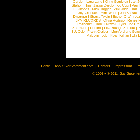
Gardot
|
Lang Lang
|
Chris Stapleton
|
Jax J
Stallion
|
Tini
|
Jason Derulo
|
Kid Cudi
|
Paul
F Gibbons
|
Mick Jagger
|
24kGoldn
|
Jan D
Joy Crookes
|
Mimi Webb
|
Jon Batiste
|
Disarstar
|
Shania Twain
|
Esther Graf
|
ree
6PM RECORDS
|
Olivia Rodrigo
|
Renee 
Pashanim
|
Jade Thirlwall
|
Tyler The Cre
Zartmann
|
Doechii
|
Lola Young
|
Zah1de
|
P
|
J. Cole
|
Frank Gerber
|
Mumford and Sons
Malcolm Todd
|
Noah Kahan
|
Ella 
Home
|
About StarStatement.com
|
Contact
|
Impressum
|
P
© 2009 + ® 2011, Star Statemen