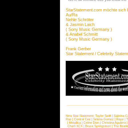
StarStatement.com möchte sich 
Au/Ra
Nehle Schröter
& Jasmin Laich
( Sony Music Germany )
& Anabel Schmitt
( Sony Music Germany )
Frank Gerber
Star Statement / Celebrity State
New Star Statement:
Taylor Swift
|
Sabrina C
Rae
|
Central Cee
|
Selena Gomez
|
Raye
|
T
|
Metallica
|
Celine Dion
|
Christina Aguilera
Charli XCX
|
Bruce Springsteen
|
The Beatl