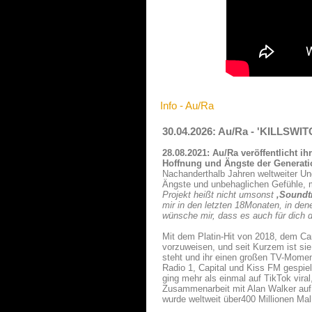
Info - Au/Ra
30.04.2026: Au/Ra - 'KILLSWIT
28.08.2021: Au/Ra veröffentlicht i
Hoffnung und Ängste der Generatio
Nachanderthalb Jahren weltweiter Un
Ängste und unbehaglichen Gefühle, mi
Projekt heißt nicht umsonst
‚Soundtr
mir in den letzten 18Monaten, in dene
wünsche mir, dass es auch für dich 
Mit dem Platin-Hit von 2018, dem Ca
vorzuweisen, und seit Kurzem ist sie
steht und ihr einen großen TV-Moment
Radio 1, Capital und Kiss FM gespiel
ging mehr als einmal auf TikTok vira
Zusammenarbeit mit Alan Walker auf 
wurde weltweit über400 Millionen Mal