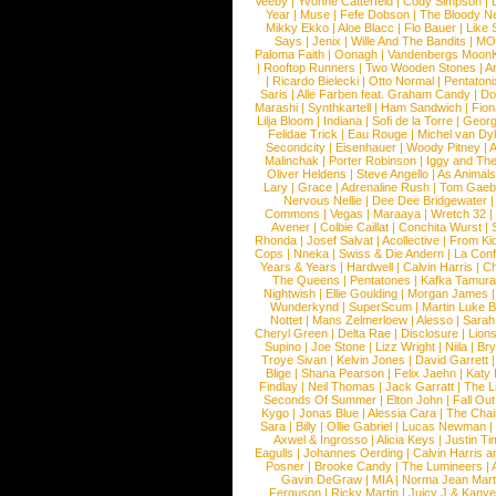
Veeby
|
Yvonne Catterfeld
|
Cody Simpson
|
Year
|
Muse
|
Fefe Dobson
|
The Bloody N
Mikky Ekko
|
Aloe Blacc
|
Flo Bauer
|
Like
Says
|
Jenix
|
Wille And The Bandits
|
MO
Paloma Faith
|
Oonagh
|
Vandenbergs Moon
|
Rooftop Runners
|
Two Wooden Stones
|
A
|
Ricardo Bielecki
|
Otto Normal
|
Pentatoni
Saris
|
Alle Farben feat. Graham Candy
|
Do
Marashi
|
Synthkartell
|
Ham Sandwich
|
Fio
Lilja Bloom
|
Indiana
|
Sofi de la Torre
|
Georg
Felidae Trick
|
Eau Rouge
|
Michel van Dy
Secondcity
|
Eisenhauer
|
Woody Pitney
|
A
Malinchak
|
Porter Robinson
|
Iggy and Th
Oliver Heldens
|
Steve Angello
|
As Animal
Lary
|
Grace
|
Adrenaline Rush
|
Tom Gaeb
Nervous Nellie
|
Dee Dee Bridgewater
|
Commons
|
Vegas
|
Maraaya
|
Wretch 32
Avener
|
Colbie Caillat
|
Conchita Wurst
|
Rhonda
|
Josef Salvat
|
Acollective
|
From Ki
Cops
|
Nneka
|
Swiss & Die Andern
|
La Conf
Years & Years
|
Hardwell
|
Calvin Harris
|
Ch
The Queens
|
Pentatones
|
Kafka Tamura
Nightwish
|
Ellie Goulding
|
Morgan James
Wunderkynd
|
SuperScum
|
Martin Luke 
Nottet
|
Mans Zelmerloew
|
Alesso
|
Sarah
Cheryl Green
|
Delta Rae
|
Disclosure
|
Lion
Supino
|
Joe Stone
|
Lizz Wright
|
Niila
|
Br
Troye Sivan
|
Kelvin Jones
|
David Garrett
Blige
|
Shana Pearson
|
Felix Jaehn
|
Katy 
Findlay
|
Neil Thomas
|
Jack Garratt
|
The L
Seconds Of Summer
|
Elton John
|
Fall Ou
Kygo
|
Jonas Blue
|
Alessia Cara
|
The Cha
Sara
|
Billy
|
Ollie Gabriel
|
Lucas Newman
Axwel & Ingrosso
|
Alicia Keys
|
Justin Ti
Eagulls
|
Johannes Oerding
|
Calvin Harris 
Posner
|
Brooke Candy
|
The Lumineers
|
Gavin DeGraw
|
MIA
|
Norma Jean Mart
Ferguson
|
Ricky Martin
|
Juicy J & Kany