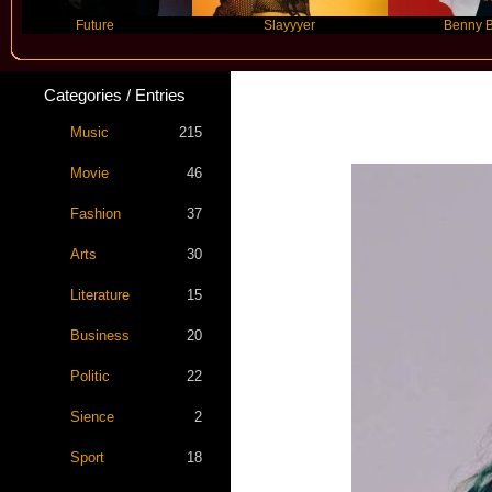
Future
Slayyyer
Benny Blanco
Categories / Entries
Music
215
Movie
46
Fashion
37
Arts
30
Literature
15
Business
20
Politic
22
Sience
2
Sport
18