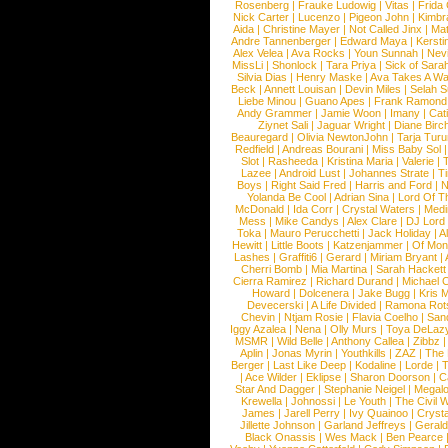
Rosenberg
|
Frauke Ludowig
|
Vitas
|
Frida
Nick Carter
|
Lucenzo
|
Pigeon John
|
Kimbr
Aida
|
Christine Mayer
|
Not Called Jinx
|
Ma
Andre Tannenberger
|
Edward Maya
|
Kersti
Alex Velea
|
Ava Rocks
|
Youn Sunnah
|
Nev
MissLi
|
Shonlock
|
Tara Priya
|
Sick of Sara
Silvia Dias
|
Henry Maske
|
Ava Takes A Wa
Beck
|
Annett Louisan
|
Devin Miles
|
Selah 
Liebe Minou
|
Guano Apes
|
Frank Ramond
Andy Grammer
|
Jamie Woon
|
Imany
|
Cat
Ziynet Sali
|
Jaguar Wright
|
Diane Birc
Beauregard
|
Olivia NewtonJohn
|
Tarja Tur
Redfield
|
Andreas Bourani
|
Miss Baby Sol
Slot
|
Rasheeda
|
Kristina Maria
|
Valerie
|
Lazee
|
Android Lust
|
Johannes Strate
|
T
Boys
|
Right Said Fred
|
Harris and Ford
|
N
Yolanda Be Cool
|
Adrian Sina
|
Lord Of T
McDonald
|
Ida Corr
|
Crystal Waters
|
Medi
Mess
|
Mike Candys
|
Alex Clare
|
DJ Lord
Toka
|
Mauro Perucchetti
|
Jack Holiday
|
A
Hewitt
|
Little Boots
|
Katzenjammer
|
Of Mon
Lashes
|
Graffiti6
|
Gerard
|
Miriam Bryant
|
Cherri Bomb
|
Mia Martina
|
Sarah Hackett
Cierra Ramirez
|
Richard Durand
|
Michael C
Howard
|
Dolcenera
|
Jake Bugg
|
Kris 
Devecerski
|
A Life Divided
|
Ramona Rots
Chevin
|
Ntjam Rosie
|
Flavia Coelho
|
San
Iggy Azalea
|
Nena
|
Olly Murs
|
Toya DeLaz
MSMR
|
Wild Belle
|
Anthony Callea
|
Zibbz
Aplin
|
Jonas Myrin
|
Youthkills
|
ZAZ
|
The 
Berger
|
Last Like Deep
|
Kodaline
|
Lorde
|
|
Ace Wilder
|
Eklipse
|
Sharon Doorson
|
C
Star And Dagger
|
Stephanie Neigel
|
Megal
Krewella
|
Johnossi
|
Le Youth
|
The Civil 
James
|
Jarell Perry
|
Ivy Quainoo
|
Crysta
Jillette Johnson
|
Garland Jeffreys
|
Gerald
Black Onassis
|
Wes Mack
|
Ben Pearce