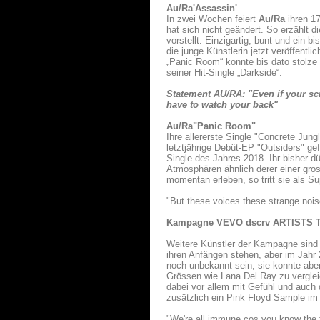
Au/Ra'Assassin'
In zwei Wochen feiert
Au/Ra
ihren 17
hat sich nicht geändert. So erzählt d
vorstellt. Einzigartig, bunt und ein
die junge Künstlerin jetzt veröffent
„Panic Room“ konnte bis dato stolze
seiner Hit-Single „Darkside“.
Statement AU/RA: "Even if your sc
have to watch your back"
Au/Ra
"Panic Room"
Ihre allererste Single "Concrete Jung
letztjährige Debüt-EP "Outsiders" gef
Single des Jahres 2018. Ihr bisher d
Atmosphären ähnlich derer einer gro
momentan erleben, so tritt sie als S
"But these voices these strange nois
Kampagne VEVO dscrv ARTISTS TO
Weitere Künstler der Kampagne sind
ihren Anfängen stehen, aber im Jahr
noch unbekannt sein, sie konnte abe
Grössen wie Lana Del Ray zu vergleic
dabei vor allem mit Gefühl und auch
zusätzlich ein Pink Floyd Sample im 
"We're all immune cos you know the tr