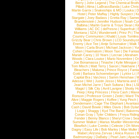
Berry
|
John Legend
|
The Chemical Broth
Pillath
|
Alma
|
LaBrassBanda
|
Luke Chris
Martin Garrix
|
Snakeships & MO
|
Louka
|
D
Hotel
|
Peter Maffay
|
Highly Suspect
|
K
Stargate
|
Joey Badass
|
Gretta Ray
|
Samed
Brandenstein
|
Jennifer Hudson
|
Noah Cy
Balbina
|
Martin Garrix & Troye Sivan
|
Ki
Williams
|
AC DC
|
dePresno
|
Superfruit
|
Montana
|
SZA
|
Wunderwelt
|
Prinz Pi
|
The
Country Communion
|
Khalid
|
Louis Tomlin
Grizzly Bear
|
Chris Brown
|
LCD Soundsys
Enemy
|
Ace Tee
|
Antje Schomaker
|
Walk 
Moon
|
Carla Bruni
|
Michael Jackson
|
Yu
Cohen
|
Haematom
|
Moon Taxi
|
Die Fantas
Mariah Carey
|
10 Years
|
Lecrae
|
Abraham
Woods
|
Clara Louise
|
Mario Novembre
|
Or
Joe Bonamassa
|
Tinashe
|
Kylie Minogue
Tom Misch
|
Matt Terry
|
Saxon
|
Nakhane
|
Bleachers
|
Maluma
|
Prince Royce
|
Fanta
Gotti
|
Barbara Schoeneberger
|
Lykke Li
|
Capital Bra
|
VanJess
|
Samm Henshaw
|
M
Adesse
|
Wet
|
Justin Jesso
|
Marteria and 
Jean Michel Jarre
|
Tash Sultana
|
Ilira
|
LS
Magic!
|
Silk City
|
Avril Lavigne
|
Shotty H
Peep
|
King Princess
|
Flora Cash
|
Maxw
Ronson
|
Professor Green
|
Zedd
|
Ward T
Alive
|
Maggie Rogers
|
Koffee
|
Yung Pinch
Dendemann
|
Cage The Elephant
|
Avantas
Cash
|
David Bowie
|
Miles Davis
|
Bob Dyla
|
Logic
|
Shaggy
|
Kyd The Band
|
Bakerm
Conan Gray
|
Tyler Childers
|
Freya Ridin
Fender
|
Benny Blanco
|
Sheryl Crow
|
Sea
Summer Walker
|
Marius Mueller-Westernh
Blowfish
|
Luke Combs
|
Celeste
|
Oh Won
Dagny
|
Easy Life
|
Bob Marley
|
Mae Muller
Mabel
|
Arizona Zervas
|
Anica Russo
|
B
Badmomzjay
|
DaBaby
|
Pearl Jam
|
Apach