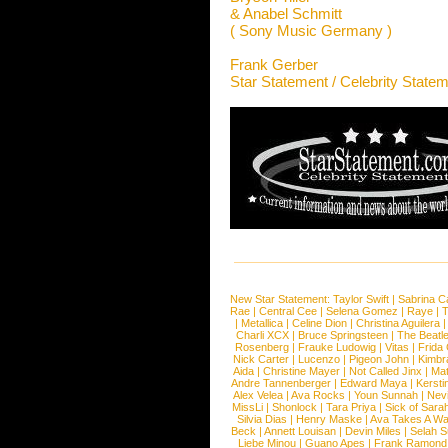
& Anabel Schmitt
( Sony Music Germany )
Frank Gerber
Star Statement / Celebrity State
New Star Statement:
Taylor Swift
|
Sabrina C
Rae
|
Central Cee
|
Selena Gomez
|
Raye
|
T
|
Metallica
|
Celine Dion
|
Christina Aguilera
Charli XCX
|
Bruce Springsteen
|
The Beatl
Rosenberg
|
Frauke Ludowig
|
Vitas
|
Frida
Nick Carter
|
Lucenzo
|
Pigeon John
|
Kimbr
Aida
|
Christine Mayer
|
Not Called Jinx
|
Ma
Andre Tannenberger
|
Edward Maya
|
Kersti
Alex Velea
|
Ava Rocks
|
Youn Sunnah
|
Nev
MissLi
|
Shonlock
|
Tara Priya
|
Sick of Sara
Silvia Dias
|
Henry Maske
|
Ava Takes A Wa
Beck
|
Annett Louisan
|
Devin Miles
|
Selah 
Liebe Minou
|
Guano Apes
|
Frank Ramond