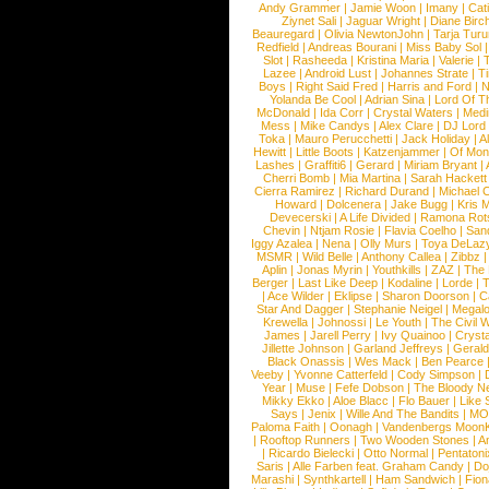
Andy Grammer
|
Jamie Woon
|
Imany
|
Cat
Ziynet Sali
|
Jaguar Wright
|
Diane Birc
Beauregard
|
Olivia NewtonJohn
|
Tarja Tur
Redfield
|
Andreas Bourani
|
Miss Baby Sol
Slot
|
Rasheeda
|
Kristina Maria
|
Valerie
|
Lazee
|
Android Lust
|
Johannes Strate
|
T
Boys
|
Right Said Fred
|
Harris and Ford
|
N
Yolanda Be Cool
|
Adrian Sina
|
Lord Of T
McDonald
|
Ida Corr
|
Crystal Waters
|
Medi
Mess
|
Mike Candys
|
Alex Clare
|
DJ Lord
Toka
|
Mauro Perucchetti
|
Jack Holiday
|
A
Hewitt
|
Little Boots
|
Katzenjammer
|
Of Mon
Lashes
|
Graffiti6
|
Gerard
|
Miriam Bryant
|
Cherri Bomb
|
Mia Martina
|
Sarah Hackett
Cierra Ramirez
|
Richard Durand
|
Michael C
Howard
|
Dolcenera
|
Jake Bugg
|
Kris 
Devecerski
|
A Life Divided
|
Ramona Rots
Chevin
|
Ntjam Rosie
|
Flavia Coelho
|
San
Iggy Azalea
|
Nena
|
Olly Murs
|
Toya DeLaz
MSMR
|
Wild Belle
|
Anthony Callea
|
Zibbz
Aplin
|
Jonas Myrin
|
Youthkills
|
ZAZ
|
The 
Berger
|
Last Like Deep
|
Kodaline
|
Lorde
|
|
Ace Wilder
|
Eklipse
|
Sharon Doorson
|
C
Star And Dagger
|
Stephanie Neigel
|
Megal
Krewella
|
Johnossi
|
Le Youth
|
The Civil 
James
|
Jarell Perry
|
Ivy Quainoo
|
Crysta
Jillette Johnson
|
Garland Jeffreys
|
Gerald
Black Onassis
|
Wes Mack
|
Ben Pearce
Veeby
|
Yvonne Catterfeld
|
Cody Simpson
|
Year
|
Muse
|
Fefe Dobson
|
The Bloody N
Mikky Ekko
|
Aloe Blacc
|
Flo Bauer
|
Like
Says
|
Jenix
|
Wille And The Bandits
|
MO
Paloma Faith
|
Oonagh
|
Vandenbergs Moon
|
Rooftop Runners
|
Two Wooden Stones
|
A
|
Ricardo Bielecki
|
Otto Normal
|
Pentatoni
Saris
|
Alle Farben feat. Graham Candy
|
Do
Marashi
|
Synthkartell
|
Ham Sandwich
|
Fio