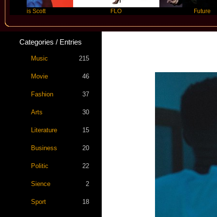
is Scott
FLO
Future
Categories / Entries
Music
215
Movie
46
Fashion
37
Arts
30
Literature
15
Business
20
Politic
22
Sience
2
Sport
18