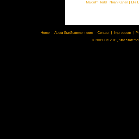
Malcolm Todd
|
Noah Kahan
|
Ella 
Home
|
About StarStatement.com
|
Contact
|
Impressum
|
P
© 2009 + ® 2011, Star Statemen