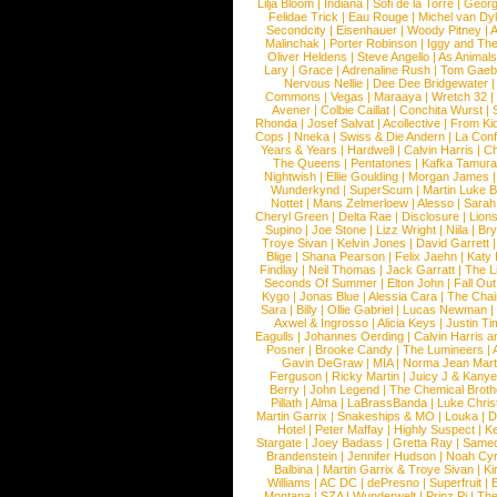
Lilja Bloom
|
Indiana
|
Sofi de la Torre
|
Georg
Felidae Trick
|
Eau Rouge
|
Michel van Dy
Secondcity
|
Eisenhauer
|
Woody Pitney
|
A
Malinchak
|
Porter Robinson
|
Iggy and Th
Oliver Heldens
|
Steve Angello
|
As Animal
Lary
|
Grace
|
Adrenaline Rush
|
Tom Gaeb
Nervous Nellie
|
Dee Dee Bridgewater
|
Commons
|
Vegas
|
Maraaya
|
Wretch 32
Avener
|
Colbie Caillat
|
Conchita Wurst
|
Rhonda
|
Josef Salvat
|
Acollective
|
From Ki
Cops
|
Nneka
|
Swiss & Die Andern
|
La Conf
Years & Years
|
Hardwell
|
Calvin Harris
|
Ch
The Queens
|
Pentatones
|
Kafka Tamura
Nightwish
|
Ellie Goulding
|
Morgan James
Wunderkynd
|
SuperScum
|
Martin Luke 
Nottet
|
Mans Zelmerloew
|
Alesso
|
Sarah
Cheryl Green
|
Delta Rae
|
Disclosure
|
Lion
Supino
|
Joe Stone
|
Lizz Wright
|
Niila
|
Br
Troye Sivan
|
Kelvin Jones
|
David Garrett
Blige
|
Shana Pearson
|
Felix Jaehn
|
Katy 
Findlay
|
Neil Thomas
|
Jack Garratt
|
The L
Seconds Of Summer
|
Elton John
|
Fall Ou
Kygo
|
Jonas Blue
|
Alessia Cara
|
The Cha
Sara
|
Billy
|
Ollie Gabriel
|
Lucas Newman
Axwel & Ingrosso
|
Alicia Keys
|
Justin Ti
Eagulls
|
Johannes Oerding
|
Calvin Harris 
Posner
|
Brooke Candy
|
The Lumineers
|
Gavin DeGraw
|
MIA
|
Norma Jean Mart
Ferguson
|
Ricky Martin
|
Juicy J & Kany
Berry
|
John Legend
|
The Chemical Broth
Pillath
|
Alma
|
LaBrassBanda
|
Luke Chris
Martin Garrix
|
Snakeships & MO
|
Louka
|
D
Hotel
|
Peter Maffay
|
Highly Suspect
|
K
Stargate
|
Joey Badass
|
Gretta Ray
|
Samed
Brandenstein
|
Jennifer Hudson
|
Noah Cy
Balbina
|
Martin Garrix & Troye Sivan
|
Ki
Williams
|
AC DC
|
dePresno
|
Superfruit
|
Montana
|
SZA
|
Wunderwelt
|
Prinz Pi
|
The