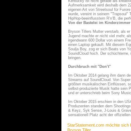
Kentucky ist nicht gerade als kreat
Aufmerksamkeit wird deshalb dem 22-j
eigenen Art von Streetsoul für Furor
wurde, vereint in seinem "Trapsoul" 
HipHop-beeinflusstem R’n’B, die perf
Von der Bastelei im Kinderzimmer
Bryson Tillers Mutter verstarb, als e
Jugend machte er nicht viel mehr, al
irgendwann 600 Dollar von einem Freu
einen Laptop gekauft. Mit diesem Equ
Soulja Boy, zog er sich Beats von 
SoundCloud hoch. Der schüchterne, i
bringen.
Durchbruch mit "Don’t"
Im Oktober 2014 gelang ihm dann der 
Streams auf SoundCloud. Von Super-
größten musikalischen Einflüssen, sc
selbst-produzierte Musik hatte sein 
und er unterschrieb beim Sony Musi
Im Oktober 2015 erschien in den USA 
Produzenten standen dem Shootingst
& Keyz, Syk Sense, J-Louis & Gravez
sensationell Platz acht der offiziell
StarStatement.com möchte sich 
Bryson Tiller