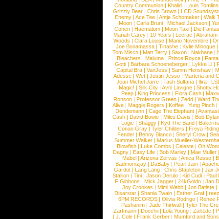
Country Communion
|
Khalid
|
Louis Tomlin
Grizzly Bear
|
Chris Brown
|
LCD Soundsys
Enemy
|
Ace Tee
|
Antje Schomaker
|
Walk 
Moon
|
Carla Bruni
|
Michael Jackson
|
Yu
Cohen
|
Haematom
|
Moon Taxi
|
Die Fantas
Mariah Carey
|
10 Years
|
Lecrae
|
Abraham
Woods
|
Clara Louise
|
Mario Novembre
|
Or
Joe Bonamassa
|
Tinashe
|
Kylie Minogue
Tom Misch
|
Matt Terry
|
Saxon
|
Nakhane
|
Bleachers
|
Maluma
|
Prince Royce
|
Fanta
Gotti
|
Barbara Schoeneberger
|
Lykke Li
|
Capital Bra
|
VanJess
|
Samm Henshaw
|
M
Adesse
|
Wet
|
Justin Jesso
|
Marteria and 
Jean Michel Jarre
|
Tash Sultana
|
Ilira
|
LS
Magic!
|
Silk City
|
Avril Lavigne
|
Shotty H
Peep
|
King Princess
|
Flora Cash
|
Maxw
Ronson
|
Professor Green
|
Zedd
|
Ward T
Alive
|
Maggie Rogers
|
Koffee
|
Yung Pinch
Dendemann
|
Cage The Elephant
|
Avantas
Cash
|
David Bowie
|
Miles Davis
|
Bob Dyla
|
Logic
|
Shaggy
|
Kyd The Band
|
Bakerm
Conan Gray
|
Tyler Childers
|
Freya Ridin
Fender
|
Benny Blanco
|
Sheryl Crow
|
Sea
Summer Walker
|
Marius Mueller-Westernh
Blowfish
|
Luke Combs
|
Celeste
|
Oh Won
Dagny
|
Easy Life
|
Bob Marley
|
Mae Muller
Mabel
|
Arizona Zervas
|
Anica Russo
|
B
Badmomzjay
|
DaBaby
|
Pearl Jam
|
Apach
Gardot
|
Lang Lang
|
Chris Stapleton
|
Jax J
Stallion
|
Tini
|
Jason Derulo
|
Kid Cudi
|
Paul
F Gibbons
|
Mick Jagger
|
24kGoldn
|
Jan D
Joy Crookes
|
Mimi Webb
|
Jon Batiste
|
Disarstar
|
Shania Twain
|
Esther Graf
|
ree
6PM RECORDS
|
Olivia Rodrigo
|
Renee 
Pashanim
|
Jade Thirlwall
|
Tyler The Cre
Zartmann
|
Doechii
|
Lola Young
|
Zah1de
|
P
|
J. Cole
|
Frank Gerber
|
Mumford and Sons